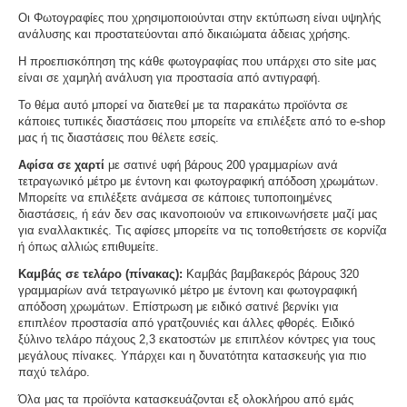
Οι Φωτογραφίες που χρησιμοποιούνται στην εκτύπωση είναι υψηλής
ανάλυσης και προστατεύονται από δικαιώματα άδειας χρήσης.
Η προεπισκόπηση της κάθε φωτογραφίας που υπάρχει στο site μας
είναι σε χαμηλή ανάλυση για προστασία από αντιγραφή.
Το θέμα αυτό μπορεί να διατεθεί με τα παρακάτω προϊόντα σε
κάποιες τυπικές διαστάσεις που μπορείτε να επιλέξετε από το e-shop
μας ή τις διαστάσεις που θέλετε εσείς.
Αφίσα σε χαρτί
με σατινέ υφή βάρους 200 γραμμαρίων ανά
τετραγωνικό μέτρο με έντονη και φωτογραφική απόδοση χρωμάτων.
Μπορείτε να επιλέξετε ανάμεσα σε κάποιες τυποποιημένες
διαστάσεις, ή εάν δεν σας ικανοποιούν να επικοινωνήσετε μαζί μας
για εναλλακτικές. Τις αφίσες μπορείτε να τις τοποθετήσετε σε κορνίζα
ή όπως αλλιώς επιθυμείτε.
Καμβάς σε τελάρο (πίνακας):
Καμβάς βαμβακερός βάρους 320
γραμμαρίων ανά τετραγωνικό μέτρο με έντονη και φωτογραφική
απόδοση χρωμάτων. Επίστρωση με ειδικό σατινέ βερνίκι για
επιπλέον προστασία από γρατζουνιές και άλλες φθορές. Ειδικό
ξύλινο τελάρο πάχους 2,3 εκατοστών με επιπλέον κόντρες για τους
μεγάλους πίνακες. Υπάρχει και η δυνατότητα κατασκευής για πιο
παχύ τελάρο.
Όλα μας τα προϊόντα κατασκευάζονται εξ ολοκλήρου από εμάς