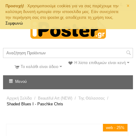
×
Τηλ. Παραγγελιών
Προσοχή!
Χρησιμοποιούμε cookies για να σας παρέχουμε την
καλύτερη δυνατή εμπειρία στην ιστοσελίδα μας. Εάν συνεχίσετε
την περιήγηση σας στο iposter.gr, αποδέχεστε τη χρήση τους.
Συμφωνώ
Η λίστα επιθυμιών είναι κενή
Το καλάθι είναι άδειο
Μενού
Αρχική Σελίδα
/
Beautiful Art (NEW)
/
Της Θάλασσας
/
Shaded Blues I - Paschke Chris
web - 25%