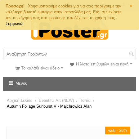
×
Τηλ. Παραγγελιών
Προσοχή!
Χρησιμοποιούμε cookies για να σας παρέχουμε την
καλύτερη δυνατή εμπειρία στην ιστοσελίδα μας. Εάν συνεχίσετε
την περιήγηση σας στο iposter.gr, αποδέχεστε τη χρήση τους.
Συμφωνώ
Η λίστα επιθυμιών είναι κενή
Το καλάθι είναι άδειο
Μενού
Αρχική Σελίδα
/
Beautiful Art (NEW)
/
Τοπία
/
Autumn Foliage Sunburst V - Majchrowicz Alan
web - 25%