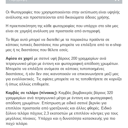
Οι Φωτογραφίες που χρησιμοποιούνται στην εκτύπωση είναι υψηλής
ανάλυσης και προστατεύονται από δικαιώματα άδειας χρήσης.
Η προεπισκόπηση της κάθε φωτογραφίας που υπάρχει στο site μας
είναι σε χαμηλή ανάλυση για προστασία από αντιγραφή.
Το θέμα αυτό μπορεί να διατεθεί με τα παρακάτω προϊόντα σε
κάποιες τυπικές διαστάσεις που μπορείτε να επιλέξετε από το e-shop
μας ή τις διαστάσεις που θέλετε εσείς.
Αφίσα σε χαρτί
με σατινέ υφή βάρους 200 γραμμαρίων ανά
τετραγωνικό μέτρο με έντονη και φωτογραφική απόδοση χρωμάτων.
Μπορείτε να επιλέξετε ανάμεσα σε κάποιες τυποποιημένες
διαστάσεις, ή εάν δεν σας ικανοποιούν να επικοινωνήσετε μαζί μας
για εναλλακτικές. Τις αφίσες μπορείτε να τις τοποθετήσετε σε κορνίζα
ή όπως αλλιώς επιθυμείτε.
Καμβάς σε τελάρο (πίνακας):
Καμβάς βαμβακερός βάρους 320
γραμμαρίων ανά τετραγωνικό μέτρο με έντονη και φωτογραφική
απόδοση χρωμάτων. Επίστρωση με ειδικό σατινέ βερνίκι για
επιπλέον προστασία από γρατζουνιές και άλλες φθορές. Ειδικό
ξύλινο τελάρο πάχους 2,3 εκατοστών με επιπλέον κόντρες για τους
μεγάλους πίνακες. Υπάρχει και η δυνατότητα κατασκευής για πιο
παχύ τελάρο.