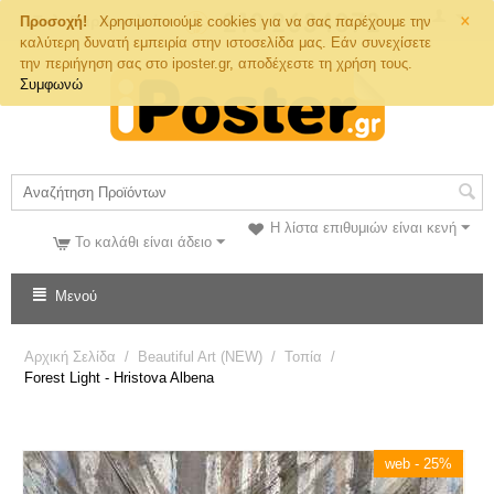
×
Τηλ. Παραγγελιών
Προσοχή!
Χρησιμοποιούμε cookies για να σας παρέχουμε την
καλύτερη δυνατή εμπειρία στην ιστοσελίδα μας. Εάν συνεχίσετε
την περιήγηση σας στο iposter.gr, αποδέχεστε τη χρήση τους.
Συμφωνώ
Η λίστα επιθυμιών είναι κενή
Το καλάθι είναι άδειο
Μενού
Αρχική Σελίδα
/
Beautiful Art (NEW)
/
Τοπία
/
Forest Light - Hristova Albena
web - 25%