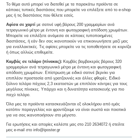
Το θέμα αυτό μπορεί να διατεθεί με τα παρακάτω προϊόντα σε
κάποιες τυπικές διαστάσεις που μπορείτε να επιλέξετε από το e-shop
μας ή τις διαστάσεις που θέλετε εσείς.
Αφίσα σε χαρτί
με σατινέ υφή βάρους 200 γραμμαρίων ανά
τετραγωνικό μέτρο με έντονη και φωτογραφική απόδοση χρωμάτων.
Μπορείτε να επιλέξετε ανάμεσα σε κάποιες τυποποιημένες
διαστάσεις, ή εάν δεν σας ικανοποιούν να επικοινωνήσετε μαζί μας
για εναλλακτικές. Τις αφίσες μπορείτε να τις τοποθετήσετε σε κορνίζα
ή όπως αλλιώς επιθυμείτε.
Καμβάς σε τελάρο (πίνακας):
Καμβάς βαμβακερός βάρους 320
γραμμαρίων ανά τετραγωνικό μέτρο με έντονη και φωτογραφική
απόδοση χρωμάτων. Επίστρωση με ειδικό σατινέ βερνίκι για
επιπλέον προστασία από γρατζουνιές και άλλες φθορές. Ειδικό
ξύλινο τελάρο πάχους 2,3 εκατοστών με επιπλέον κόντρες για τους
μεγάλους πίνακες. Υπάρχει και η δυνατότητα κατασκευής για πιο
παχύ τελάρο.
Όλα μας τα προϊόντα κατασκευάζονται εξ ολοκλήρου από εμάς
κατόπιν παραγγελίας και φροντίζουμε να είναι σωστά και ποιοτικά
για να σας ικανοποιήσουν στο μέγιστο.
Για ερωτήσεις και απορίες καλέστε μας στο 210 2634072 ή στείλτε
μας e-mail στο info@iposter.gr