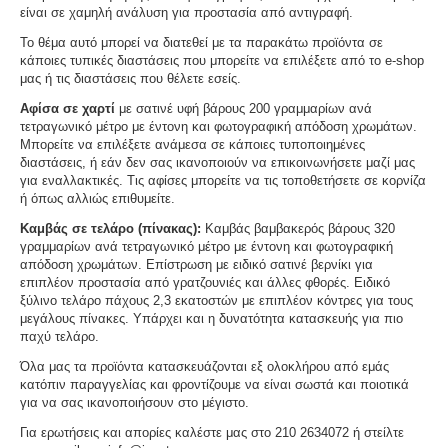
είναι σε χαμηλή ανάλυση για προστασία από αντιγραφή.
Το θέμα αυτό μπορεί να διατεθεί με τα παρακάτω προϊόντα σε
κάποιες τυπικές διαστάσεις που μπορείτε να επιλέξετε από το e-shop
μας ή τις διαστάσεις που θέλετε εσείς.
Αφίσα σε χαρτί
με σατινέ υφή βάρους 200 γραμμαρίων ανά
τετραγωνικό μέτρο με έντονη και φωτογραφική απόδοση χρωμάτων.
Μπορείτε να επιλέξετε ανάμεσα σε κάποιες τυποποιημένες
διαστάσεις, ή εάν δεν σας ικανοποιούν να επικοινωνήσετε μαζί μας
για εναλλακτικές. Τις αφίσες μπορείτε να τις τοποθετήσετε σε κορνίζα
ή όπως αλλιώς επιθυμείτε.
Καμβάς σε τελάρο (πίνακας):
Καμβάς βαμβακερός βάρους 320
γραμμαρίων ανά τετραγωνικό μέτρο με έντονη και φωτογραφική
απόδοση χρωμάτων. Επίστρωση με ειδικό σατινέ βερνίκι για
επιπλέον προστασία από γρατζουνιές και άλλες φθορές. Ειδικό
ξύλινο τελάρο πάχους 2,3 εκατοστών με επιπλέον κόντρες για τους
μεγάλους πίνακες. Υπάρχει και η δυνατότητα κατασκευής για πιο
παχύ τελάρο.
Όλα μας τα προϊόντα κατασκευάζονται εξ ολοκλήρου από εμάς
κατόπιν παραγγελίας και φροντίζουμε να είναι σωστά και ποιοτικά
για να σας ικανοποιήσουν στο μέγιστο.
Για ερωτήσεις και απορίες καλέστε μας στο 210 2634072 ή στείλτε