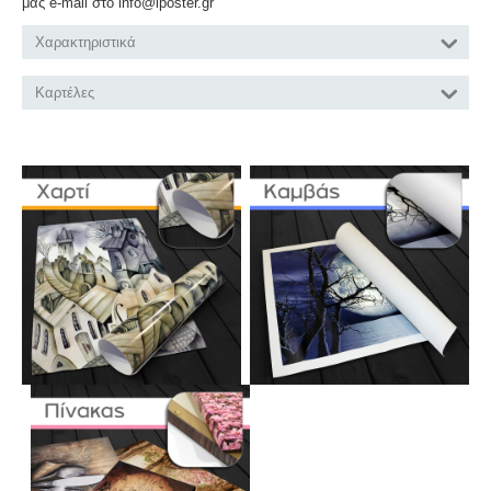
μας e-mail στο info@iposter.gr
Χαρακτηριστικά
Καρτέλες