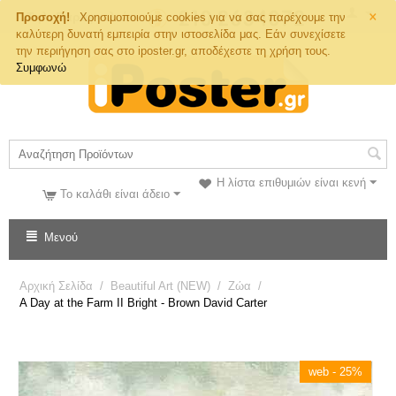
×
Τηλ. Παραγγελιών
Προσοχή!
Χρησιμοποιούμε cookies για να σας παρέχουμε την
καλύτερη δυνατή εμπειρία στην ιστοσελίδα μας. Εάν συνεχίσετε
την περιήγηση σας στο iposter.gr, αποδέχεστε τη χρήση τους.
Συμφωνώ
Η λίστα επιθυμιών είναι κενή
Το καλάθι είναι άδειο
Μενού
Αρχική Σελίδα
/
Beautiful Art (NEW)
/
Ζώα
/
A Day at the Farm II Bright - Brown David Carter
web - 25%