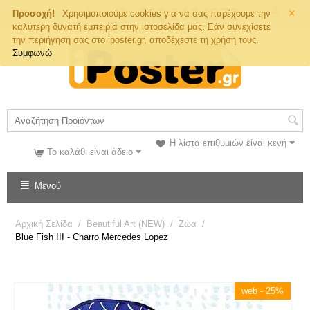
×
Τηλ. Παραγγελιών
Προσοχή!
Χρησιμοποιούμε cookies για να σας παρέχουμε την
καλύτερη δυνατή εμπειρία στην ιστοσελίδα μας. Εάν συνεχίσετε
την περιήγηση σας στο iposter.gr, αποδέχεστε τη χρήση τους.
Συμφωνώ
Η λίστα επιθυμιών είναι κενή
Το καλάθι είναι άδειο
Μενού
Αρχική Σελίδα
/
Beautiful Art (NEW)
/
Ζώα
/
Blue Fish III - Charro Mercedes Lopez
web - 25%