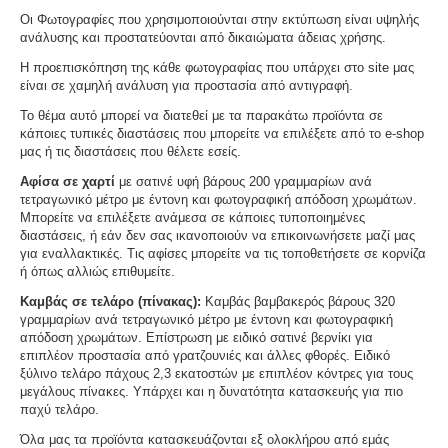
Οι Φωτογραφίες που χρησιμοποιούνται στην εκτύπωση είναι υψηλής
ανάλυσης και προστατεύονται από δικαιώματα άδειας χρήσης.
Η προεπισκόπηση της κάθε φωτογραφίας που υπάρχει στο site μας
είναι σε χαμηλή ανάλυση για προστασία από αντιγραφή.
Το θέμα αυτό μπορεί να διατεθεί με τα παρακάτω προϊόντα σε
κάποιες τυπικές διαστάσεις που μπορείτε να επιλέξετε από το e-shop
μας ή τις διαστάσεις που θέλετε εσείς.
Αφίσα σε χαρτί
με σατινέ υφή βάρους 200 γραμμαρίων ανά
τετραγωνικό μέτρο με έντονη και φωτογραφική απόδοση χρωμάτων.
Μπορείτε να επιλέξετε ανάμεσα σε κάποιες τυποποιημένες
διαστάσεις, ή εάν δεν σας ικανοποιούν να επικοινωνήσετε μαζί μας
για εναλλακτικές. Τις αφίσες μπορείτε να τις τοποθετήσετε σε κορνίζα
ή όπως αλλιώς επιθυμείτε.
Καμβάς σε τελάρο (πίνακας):
Καμβάς βαμβακερός βάρους 320
γραμμαρίων ανά τετραγωνικό μέτρο με έντονη και φωτογραφική
απόδοση χρωμάτων. Επίστρωση με ειδικό σατινέ βερνίκι για
επιπλέον προστασία από γρατζουνιές και άλλες φθορές. Ειδικό
ξύλινο τελάρο πάχους 2,3 εκατοστών με επιπλέον κόντρες για τους
μεγάλους πίνακες. Υπάρχει και η δυνατότητα κατασκευής για πιο
παχύ τελάρο.
Όλα μας τα προϊόντα κατασκευάζονται εξ ολοκλήρου από εμάς