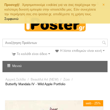
×
Τηλ. Παραγγελιών
Προσοχή!
Χρησιμοποιούμε cookies για να σας παρέχουμε την
καλύτερη δυνατή εμπειρία στην ιστοσελίδα μας. Εάν συνεχίσετε
την περιήγηση σας στο iposter.gr, αποδέχεστε τη χρήση τους.
Συμφωνώ
Η λίστα επιθυμιών είναι κενή
Το καλάθι είναι άδειο
Μενού
Αρχική Σελίδα
/
Beautiful Art (NEW)
/
Ζώα
/
Butterfly Mandala IV - Wild Apple Portfolio
web - 25%