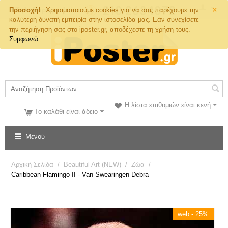
×
Τηλ. Παραγγελιών
Προσοχή!
Χρησιμοποιούμε cookies για να σας παρέχουμε την
καλύτερη δυνατή εμπειρία στην ιστοσελίδα μας. Εάν συνεχίσετε
την περιήγηση σας στο iposter.gr, αποδέχεστε τη χρήση τους.
Συμφωνώ
Η λίστα επιθυμιών είναι κενή
Το καλάθι είναι άδειο
Μενού
Αρχική Σελίδα
/
Beautiful Art (NEW)
/
Ζώα
/
Caribbean Flamingo II - Van Swearingen Debra
web - 25%