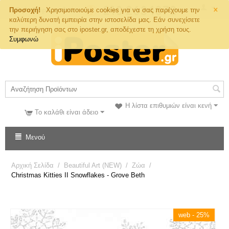
×
Τηλ. Παραγγελιών
Προσοχή!
Χρησιμοποιούμε cookies για να σας παρέχουμε την
καλύτερη δυνατή εμπειρία στην ιστοσελίδα μας. Εάν συνεχίσετε
την περιήγηση σας στο iposter.gr, αποδέχεστε τη χρήση τους.
Συμφωνώ
Η λίστα επιθυμιών είναι κενή
Το καλάθι είναι άδειο
Μενού
Αρχική Σελίδα
/
Beautiful Art (NEW)
/
Ζώα
/
Christmas Kitties II Snowflakes - Grove Beth
web - 25%