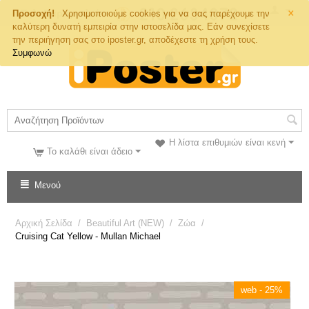
×
Τηλ. Παραγγελιών
Προσοχή!
Χρησιμοποιούμε cookies για να σας παρέχουμε την
καλύτερη δυνατή εμπειρία στην ιστοσελίδα μας. Εάν συνεχίσετε
την περιήγηση σας στο iposter.gr, αποδέχεστε τη χρήση τους.
Συμφωνώ
Η λίστα επιθυμιών είναι κενή
Το καλάθι είναι άδειο
Μενού
Αρχική Σελίδα
/
Beautiful Art (NEW)
/
Ζώα
/
Cruising Cat Yellow - Mullan Michael
web - 25%