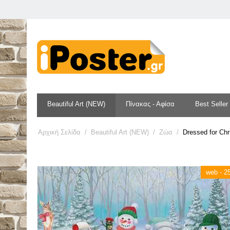
Beautiful Art (NEW)
Πίνακας - Αφίσα
Best Seller
Αρχική Σελίδα
/
Beautiful Art (NEW)
/
Ζώα
/
Dressed for Ch
web - 