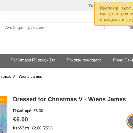
Τηλ. Παραγγελιών
Προσοχή!
Χρησιμ
εμπειρία στην ιστο
αποδέχεστε τη χρή
Πολύπτυχοι Πίνακες - Σετ
Πηχάκια ανάρτησης
Photo Galle
ristmas V - Wiens James
Dressed for Christmas V - Wiens James
25%
Παλιά τιμή:
€
8.00
€
6.00
Κερδίζετε:
€
2.00
(
25
%)