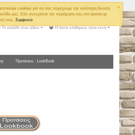
×
Ο λογαριασμός μου
οποιούμε cookies για να σας παρέχουμε την καλύτερη δυνατή
σελίδα μας. Εάν συνεχίσετε την περιήγηση σας στο iposter.gr,
ση τους.
Συμφωνώ
Το καλάθι είναι άδειο
Η λίστα επιθυμιών είναι κενή
ry
Προτάσεις - LookBook