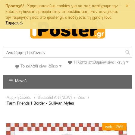
×
Τηλ. Παραγγελιών
Προσοχή!
Χρησιμοποιούμε cookies για να σας παρέχουμε την
καλύτερη δυνατή εμπειρία στην ιστοσελίδα μας. Εάν συνεχίσετε
την περιήγηση σας στο iposter.gr, αποδέχεστε τη χρήση τους.
Συμφωνώ
Η λίστα επιθυμιών είναι κενή
Το καλάθι είναι άδειο
Μενού
Αρχική Σελίδα
/
Beautiful Art (NEW)
/
Ζώα
/
Farm Friends I Border - Sullivan Myles
web - 25%