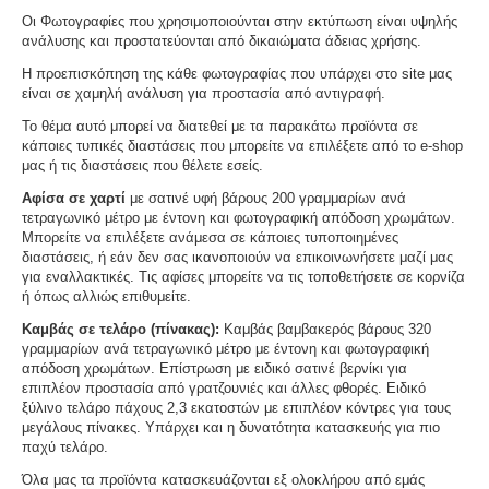
Οι Φωτογραφίες που χρησιμοποιούνται στην εκτύπωση είναι υψηλής
ανάλυσης και προστατεύονται από δικαιώματα άδειας χρήσης.
Η προεπισκόπηση της κάθε φωτογραφίας που υπάρχει στο site μας
είναι σε χαμηλή ανάλυση για προστασία από αντιγραφή.
Το θέμα αυτό μπορεί να διατεθεί με τα παρακάτω προϊόντα σε
κάποιες τυπικές διαστάσεις που μπορείτε να επιλέξετε από το e-shop
μας ή τις διαστάσεις που θέλετε εσείς.
Αφίσα σε χαρτί
με σατινέ υφή βάρους 200 γραμμαρίων ανά
τετραγωνικό μέτρο με έντονη και φωτογραφική απόδοση χρωμάτων.
Μπορείτε να επιλέξετε ανάμεσα σε κάποιες τυποποιημένες
διαστάσεις, ή εάν δεν σας ικανοποιούν να επικοινωνήσετε μαζί μας
για εναλλακτικές. Τις αφίσες μπορείτε να τις τοποθετήσετε σε κορνίζα
ή όπως αλλιώς επιθυμείτε.
Καμβάς σε τελάρο (πίνακας):
Καμβάς βαμβακερός βάρους 320
γραμμαρίων ανά τετραγωνικό μέτρο με έντονη και φωτογραφική
απόδοση χρωμάτων. Επίστρωση με ειδικό σατινέ βερνίκι για
επιπλέον προστασία από γρατζουνιές και άλλες φθορές. Ειδικό
ξύλινο τελάρο πάχους 2,3 εκατοστών με επιπλέον κόντρες για τους
μεγάλους πίνακες. Υπάρχει και η δυνατότητα κατασκευής για πιο
παχύ τελάρο.
Όλα μας τα προϊόντα κατασκευάζονται εξ ολοκλήρου από εμάς