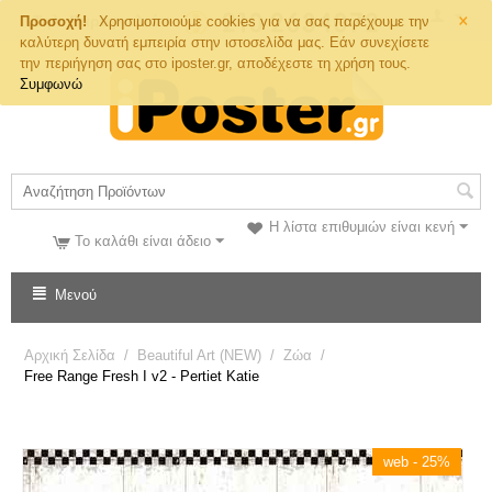
×
Τηλ. Παραγγελιών
Προσοχή!
Χρησιμοποιούμε cookies για να σας παρέχουμε την
καλύτερη δυνατή εμπειρία στην ιστοσελίδα μας. Εάν συνεχίσετε
την περιήγηση σας στο iposter.gr, αποδέχεστε τη χρήση τους.
Συμφωνώ
Η λίστα επιθυμιών είναι κενή
Το καλάθι είναι άδειο
Μενού
Αρχική Σελίδα
/
Beautiful Art (NEW)
/
Ζώα
/
Free Range Fresh I v2 - Pertiet Katie
web - 25%