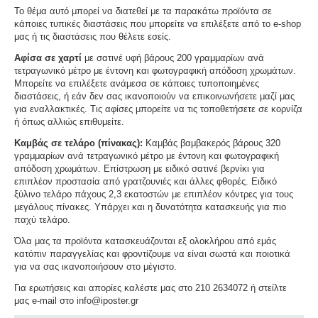
Το θέμα αυτό μπορεί να διατεθεί με τα παρακάτω προϊόντα σε
κάποιες τυπικές διαστάσεις που μπορείτε να επιλέξετε από το e-shop
μας ή τις διαστάσεις που θέλετε εσείς.
Αφίσα σε χαρτί
με σατινέ υφή βάρους 200 γραμμαρίων ανά
τετραγωνικό μέτρο με έντονη και φωτογραφική απόδοση χρωμάτων.
Μπορείτε να επιλέξετε ανάμεσα σε κάποιες τυποποιημένες
διαστάσεις, ή εάν δεν σας ικανοποιούν να επικοινωνήσετε μαζί μας
για εναλλακτικές. Τις αφίσες μπορείτε να τις τοποθετήσετε σε κορνίζα
ή όπως αλλιώς επιθυμείτε.
Καμβάς σε τελάρο (πίνακας):
Καμβάς βαμβακερός βάρους 320
γραμμαρίων ανά τετραγωνικό μέτρο με έντονη και φωτογραφική
απόδοση χρωμάτων. Επίστρωση με ειδικό σατινέ βερνίκι για
επιπλέον προστασία από γρατζουνιές και άλλες φθορές. Ειδικό
ξύλινο τελάρο πάχους 2,3 εκατοστών με επιπλέον κόντρες για τους
μεγάλους πίνακες. Υπάρχει και η δυνατότητα κατασκευής για πιο
παχύ τελάρο.
Όλα μας τα προϊόντα κατασκευάζονται εξ ολοκλήρου από εμάς
κατόπιν παραγγελίας και φροντίζουμε να είναι σωστά και ποιοτικά
για να σας ικανοποιήσουν στο μέγιστο.
Για ερωτήσεις και απορίες καλέστε μας στο 210 2634072 ή στείλτε
μας e-mail στο info@iposter.gr