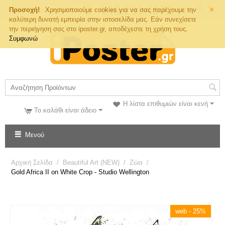
×
Τηλ. Παραγγελιών
Προσοχή!
Χρησιμοποιούμε cookies για να σας παρέχουμε την
καλύτερη δυνατή εμπειρία στην ιστοσελίδα μας. Εάν συνεχίσετε
την περιήγηση σας στο iposter.gr, αποδέχεστε τη χρήση τους.
Συμφωνώ
Η λίστα επιθυμιών είναι κενή
Το καλάθι είναι άδειο
Μενού
Αρχική Σελίδα
/
Beautiful Art (NEW)
/
Ζώα
/
Gold Africa II on White Crop - Studio Wellington
web - 25%