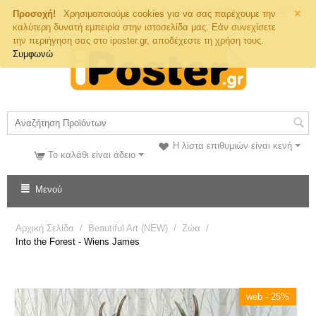
×
Τηλ. Παραγγελιών
Προσοχή!
Χρησιμοποιούμε cookies για να σας παρέχουμε την
καλύτερη δυνατή εμπειρία στην ιστοσελίδα μας. Εάν συνεχίσετε
την περιήγηση σας στο iposter.gr, αποδέχεστε τη χρήση τους.
Συμφωνώ
Η λίστα επιθυμιών είναι κενή
Το καλάθι είναι άδειο
Μενού
Αρχική Σελίδα
/
Beautiful Art (NEW)
/
Ζώα
/
Into the Forest - Wiens James
web - 25%