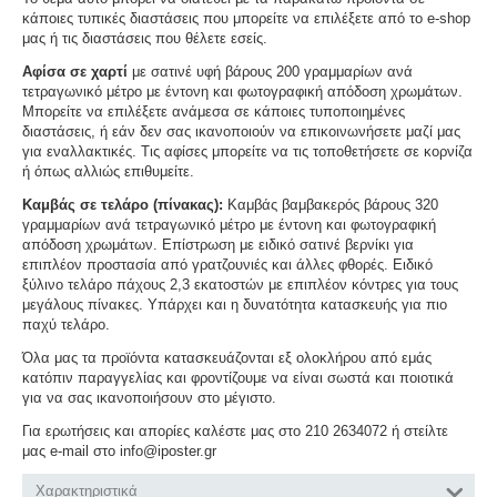
κάποιες τυπικές διαστάσεις που μπορείτε να επιλέξετε από το e-shop
μας ή τις διαστάσεις που θέλετε εσείς.
Αφίσα σε χαρτί
με σατινέ υφή βάρους 200 γραμμαρίων ανά
τετραγωνικό μέτρο με έντονη και φωτογραφική απόδοση χρωμάτων.
Μπορείτε να επιλέξετε ανάμεσα σε κάποιες τυποποιημένες
διαστάσεις, ή εάν δεν σας ικανοποιούν να επικοινωνήσετε μαζί μας
για εναλλακτικές. Τις αφίσες μπορείτε να τις τοποθετήσετε σε κορνίζα
ή όπως αλλιώς επιθυμείτε.
Καμβάς σε τελάρο (πίνακας):
Καμβάς βαμβακερός βάρους 320
γραμμαρίων ανά τετραγωνικό μέτρο με έντονη και φωτογραφική
απόδοση χρωμάτων. Επίστρωση με ειδικό σατινέ βερνίκι για
επιπλέον προστασία από γρατζουνιές και άλλες φθορές. Ειδικό
ξύλινο τελάρο πάχους 2,3 εκατοστών με επιπλέον κόντρες για τους
μεγάλους πίνακες. Υπάρχει και η δυνατότητα κατασκευής για πιο
παχύ τελάρο.
Όλα μας τα προϊόντα κατασκευάζονται εξ ολοκλήρου από εμάς
κατόπιν παραγγελίας και φροντίζουμε να είναι σωστά και ποιοτικά
για να σας ικανοποιήσουν στο μέγιστο.
Για ερωτήσεις και απορίες καλέστε μας στο 210 2634072 ή στείλτε
μας e-mail στο info@iposter.gr
Χαρακτηριστικά