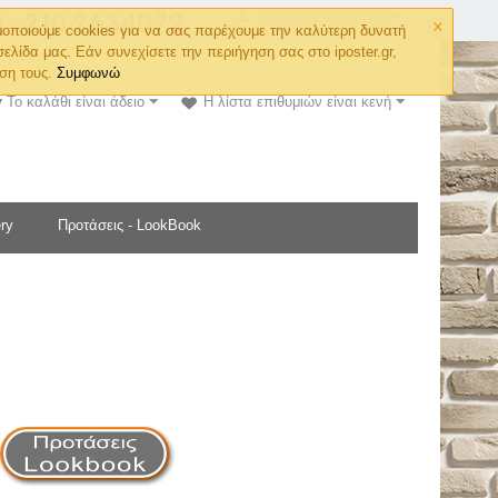
×
Ο λογαριασμός μου
οποιούμε cookies για να σας παρέχουμε την καλύτερη δυνατή
σελίδα μας. Εάν συνεχίσετε την περιήγηση σας στο iposter.gr,
ση τους.
Συμφωνώ
Το καλάθι είναι άδειο
Η λίστα επιθυμιών είναι κενή
ry
Προτάσεις - LookBook