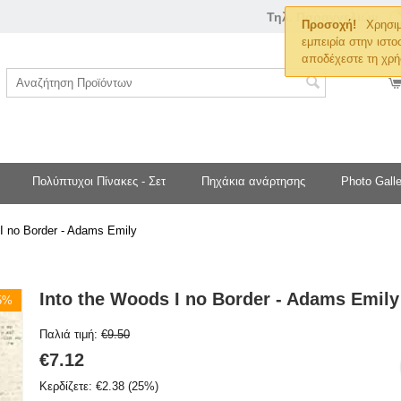
Τηλ. Παραγγελιών
Προσοχή!
Χρησιμ
εμπειρία στην ιστο
αποδέχεστε τη χρή
Πολύπτυχοι Πίνακες - Σετ
Πηχάκια ανάρτησης
Photo Galle
I no Border - Adams Emily
Into the Woods I no Border - Adams Emily
25%
Παλιά τιμή:
€
9.50
€
7.12
Κερδίζετε:
€
2.38
(
25
%)