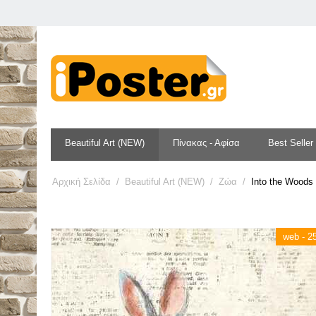
Beautiful Art (NEW)
Πίνακας - Αφίσα
Best Seller
Αρχική Σελίδα
/
Beautiful Art (NEW)
/
Ζώα
/
Into the Woods 
web - 