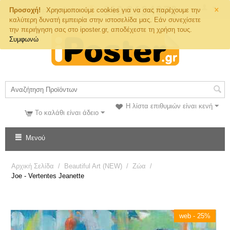
×
Τηλ. Παραγγελιών
Προσοχή!
Χρησιμοποιούμε cookies για να σας παρέχουμε την
καλύτερη δυνατή εμπειρία στην ιστοσελίδα μας. Εάν συνεχίσετε
την περιήγηση σας στο iposter.gr, αποδέχεστε τη χρήση τους.
Συμφωνώ
Η λίστα επιθυμιών είναι κενή
Το καλάθι είναι άδειο
Μενού
Αρχική Σελίδα
/
Beautiful Art (NEW)
/
Ζώα
/
Joe - Vertentes Jeanette
web - 25%