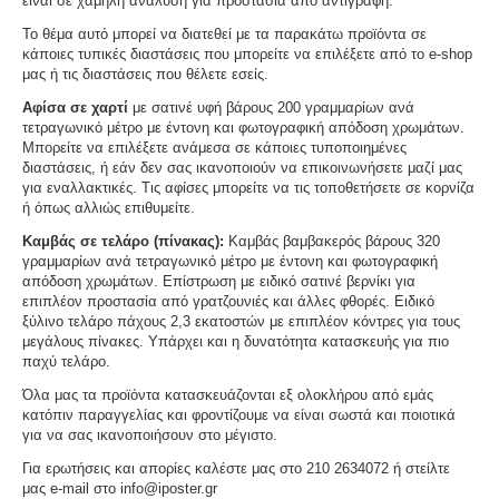
είναι σε χαμηλή ανάλυση για προστασία από αντιγραφή.
Το θέμα αυτό μπορεί να διατεθεί με τα παρακάτω προϊόντα σε
κάποιες τυπικές διαστάσεις που μπορείτε να επιλέξετε από το e-shop
μας ή τις διαστάσεις που θέλετε εσείς.
Αφίσα σε χαρτί
με σατινέ υφή βάρους 200 γραμμαρίων ανά
τετραγωνικό μέτρο με έντονη και φωτογραφική απόδοση χρωμάτων.
Μπορείτε να επιλέξετε ανάμεσα σε κάποιες τυποποιημένες
διαστάσεις, ή εάν δεν σας ικανοποιούν να επικοινωνήσετε μαζί μας
για εναλλακτικές. Τις αφίσες μπορείτε να τις τοποθετήσετε σε κορνίζα
ή όπως αλλιώς επιθυμείτε.
Καμβάς σε τελάρο (πίνακας):
Καμβάς βαμβακερός βάρους 320
γραμμαρίων ανά τετραγωνικό μέτρο με έντονη και φωτογραφική
απόδοση χρωμάτων. Επίστρωση με ειδικό σατινέ βερνίκι για
επιπλέον προστασία από γρατζουνιές και άλλες φθορές. Ειδικό
ξύλινο τελάρο πάχους 2,3 εκατοστών με επιπλέον κόντρες για τους
μεγάλους πίνακες. Υπάρχει και η δυνατότητα κατασκευής για πιο
παχύ τελάρο.
Όλα μας τα προϊόντα κατασκευάζονται εξ ολοκλήρου από εμάς
κατόπιν παραγγελίας και φροντίζουμε να είναι σωστά και ποιοτικά
για να σας ικανοποιήσουν στο μέγιστο.
Για ερωτήσεις και απορίες καλέστε μας στο 210 2634072 ή στείλτε
μας e-mail στο info@iposter.gr