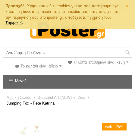
×
Τηλ. Παραγγελιών
Προσοχή!
Χρησιμοποιούμε cookies για να σας παρέχουμε την
καλύτερη δυνατή εμπειρία στην ιστοσελίδα μας. Εάν συνεχίσετε
την περιήγηση σας στο iposter.gr, αποδέχεστε τη χρήση τους.
Συμφωνώ
Η λίστα επιθυμιών είναι κενή
Το καλάθι είναι άδειο
Μενού
Αρχική Σελίδα
/
Beautiful Art (NEW)
/
Ζώα
/
Jumping Fox - Pete Katrina
web - 25%