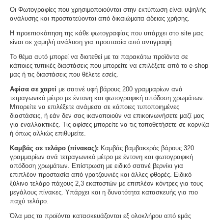
Οι Φωτογραφίες που χρησιμοποιούνται στην εκτύπωση είναι υψηλής
ανάλυσης και προστατεύονται από δικαιώματα άδειας χρήσης.
Η προεπισκόπηση της κάθε φωτογραφίας που υπάρχει στο site μας
είναι σε χαμηλή ανάλυση για προστασία από αντιγραφή.
Το θέμα αυτό μπορεί να διατεθεί με τα παρακάτω προϊόντα σε
κάποιες τυπικές διαστάσεις που μπορείτε να επιλέξετε από το e-shop
μας ή τις διαστάσεις που θέλετε εσείς.
Αφίσα σε χαρτί
με σατινέ υφή βάρους 200 γραμμαρίων ανά
τετραγωνικό μέτρο με έντονη και φωτογραφική απόδοση χρωμάτων.
Μπορείτε να επιλέξετε ανάμεσα σε κάποιες τυποποιημένες
διαστάσεις, ή εάν δεν σας ικανοποιούν να επικοινωνήσετε μαζί μας
για εναλλακτικές. Τις αφίσες μπορείτε να τις τοποθετήσετε σε κορνίζα
ή όπως αλλιώς επιθυμείτε.
Καμβάς σε τελάρο (πίνακας):
Καμβάς βαμβακερός βάρους 320
γραμμαρίων ανά τετραγωνικό μέτρο με έντονη και φωτογραφική
απόδοση χρωμάτων. Επίστρωση με ειδικό σατινέ βερνίκι για
επιπλέον προστασία από γρατζουνιές και άλλες φθορές. Ειδικό
ξύλινο τελάρο πάχους 2,3 εκατοστών με επιπλέον κόντρες για τους
μεγάλους πίνακες. Υπάρχει και η δυνατότητα κατασκευής για πιο
παχύ τελάρο.
Όλα μας τα προϊόντα κατασκευάζονται εξ ολοκλήρου από εμάς