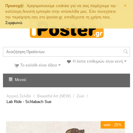
×
Τηλ. Παραγγελιών
Προσοχή!
Χρησιμοποιούμε cookies για να σας παρέχουμε την
καλύτερη δυνατή εμπειρία στην ιστοσελίδα μας. Εάν συνεχίσετε
την περιήγηση σας στο iposter.gr, αποδέχεστε τη χρήση τους.
Συμφωνώ
Η λίστα επιθυμιών είναι κενή
Το καλάθι είναι άδειο
Μενού
Αρχική Σελίδα
/
Beautiful Art (NEW)
/
Ζώα
/
Lab Ride - Schlabach Sue
web - 25%