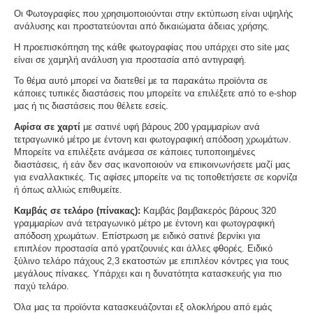
Οι Φωτογραφίες που χρησιμοποιούνται στην εκτύπωση είναι υψηλής
ανάλυσης και προστατεύονται από δικαιώματα άδειας χρήσης.
Η προεπισκόπηση της κάθε φωτογραφίας που υπάρχει στο site μας
είναι σε χαμηλή ανάλυση για προστασία από αντιγραφή.
Το θέμα αυτό μπορεί να διατεθεί με τα παρακάτω προϊόντα σε
κάποιες τυπικές διαστάσεις που μπορείτε να επιλέξετε από το e-shop
μας ή τις διαστάσεις που θέλετε εσείς.
Αφίσα σε χαρτί
με σατινέ υφή βάρους 200 γραμμαρίων ανά
τετραγωνικό μέτρο με έντονη και φωτογραφική απόδοση χρωμάτων.
Μπορείτε να επιλέξετε ανάμεσα σε κάποιες τυποποιημένες
διαστάσεις, ή εάν δεν σας ικανοποιούν να επικοινωνήσετε μαζί μας
για εναλλακτικές. Τις αφίσες μπορείτε να τις τοποθετήσετε σε κορνίζα
ή όπως αλλιώς επιθυμείτε.
Καμβάς σε τελάρο (πίνακας):
Καμβάς βαμβακερός βάρους 320
γραμμαρίων ανά τετραγωνικό μέτρο με έντονη και φωτογραφική
απόδοση χρωμάτων. Επίστρωση με ειδικό σατινέ βερνίκι για
επιπλέον προστασία από γρατζουνιές και άλλες φθορές. Ειδικό
ξύλινο τελάρο πάχους 2,3 εκατοστών με επιπλέον κόντρες για τους
μεγάλους πίνακες. Υπάρχει και η δυνατότητα κατασκευής για πιο
παχύ τελάρο.
Όλα μας τα προϊόντα κατασκευάζονται εξ ολοκλήρου από εμάς