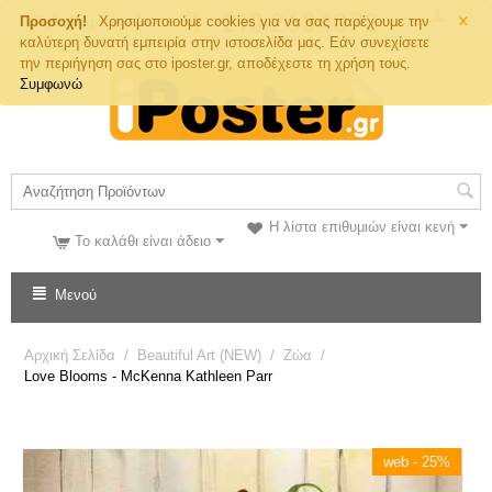
×
Τηλ. Παραγγελιών
Προσοχή!
Χρησιμοποιούμε cookies για να σας παρέχουμε την
καλύτερη δυνατή εμπειρία στην ιστοσελίδα μας. Εάν συνεχίσετε
την περιήγηση σας στο iposter.gr, αποδέχεστε τη χρήση τους.
Συμφωνώ
Η λίστα επιθυμιών είναι κενή
Το καλάθι είναι άδειο
Μενού
Αρχική Σελίδα
/
Beautiful Art (NEW)
/
Ζώα
/
Love Blooms - McKenna Kathleen Parr
web - 25%