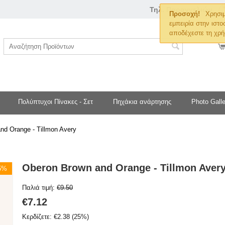
Τηλ. Παραγγελιών
Προσοχή!
Χρησιμ
εμπειρία στην ιστο
αποδέχεστε τη χρή
Πολύπτυχοι Πίνακες - Σετ
Πηχάκια ανάρτησης
Photo Galle
nd Orange - Tillmon Avery
Oberon Brown and Orange - Tillmon Aver
25%
Παλιά τιμή:
€
9.50
€
7.12
Κερδίζετε:
€
2.38
(
25
%)