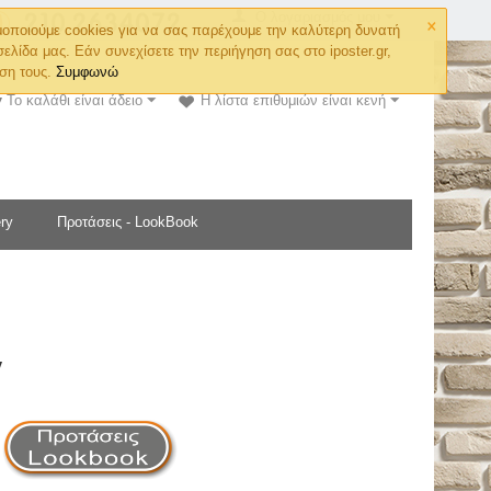
×
Ο λογαριασμός μου
οποιούμε cookies για να σας παρέχουμε την καλύτερη δυνατή
σελίδα μας. Εάν συνεχίσετε την περιήγηση σας στο iposter.gr,
ση τους.
Συμφωνώ
Το καλάθι είναι άδειο
Η λίστα επιθυμιών είναι κενή
ry
Προτάσεις - LookBook
y