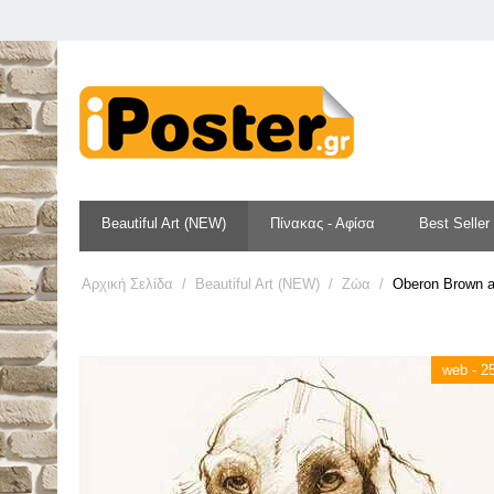
Beautiful Art (NEW)
Πίνακας - Αφίσα
Best Seller
Αρχική Σελίδα
/
Beautiful Art (NEW)
/
Ζώα
/
Oberon Brown a
web - 