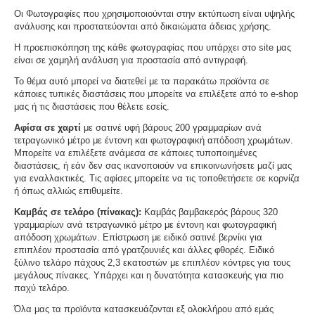
Οι Φωτογραφίες που χρησιμοποιούνται στην εκτύπωση είναι υψηλής
ανάλυσης και προστατεύονται από δικαιώματα άδειας χρήσης.
Η προεπισκόπηση της κάθε φωτογραφίας που υπάρχει στο site μας
είναι σε χαμηλή ανάλυση για προστασία από αντιγραφή.
Το θέμα αυτό μπορεί να διατεθεί με τα παρακάτω προϊόντα σε
κάποιες τυπικές διαστάσεις που μπορείτε να επιλέξετε από το e-shop
μας ή τις διαστάσεις που θέλετε εσείς.
Αφίσα σε χαρτί
με σατινέ υφή βάρους 200 γραμμαρίων ανά
τετραγωνικό μέτρο με έντονη και φωτογραφική απόδοση χρωμάτων.
Μπορείτε να επιλέξετε ανάμεσα σε κάποιες τυποποιημένες
διαστάσεις, ή εάν δεν σας ικανοποιούν να επικοινωνήσετε μαζί μας
για εναλλακτικές. Τις αφίσες μπορείτε να τις τοποθετήσετε σε κορνίζα
ή όπως αλλιώς επιθυμείτε.
Καμβάς σε τελάρο (πίνακας):
Καμβάς βαμβακερός βάρους 320
γραμμαρίων ανά τετραγωνικό μέτρο με έντονη και φωτογραφική
απόδοση χρωμάτων. Επίστρωση με ειδικό σατινέ βερνίκι για
επιπλέον προστασία από γρατζουνιές και άλλες φθορές. Ειδικό
ξύλινο τελάρο πάχους 2,3 εκατοστών με επιπλέον κόντρες για τους
μεγάλους πίνακες. Υπάρχει και η δυνατότητα κατασκευής για πιο
παχύ τελάρο.
Όλα μας τα προϊόντα κατασκευάζονται εξ ολοκλήρου από εμάς