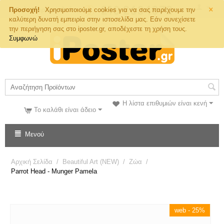
×
Τηλ. Παραγγελιών
Προσοχή!
Χρησιμοποιούμε cookies για να σας παρέχουμε την
καλύτερη δυνατή εμπειρία στην ιστοσελίδα μας. Εάν συνεχίσετε
την περιήγηση σας στο iposter.gr, αποδέχεστε τη χρήση τους.
Συμφωνώ
Η λίστα επιθυμιών είναι κενή
Το καλάθι είναι άδειο
Μενού
Αρχική Σελίδα
/
Beautiful Art (NEW)
/
Ζώα
/
Parrot Head - Munger Pamela
web - 25%