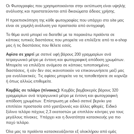
Οι Φωτογραφίες που χρησιμοποιούνται στην εκτύπωση είναι υψηλής
ανάλυσης και προστατεύονται από δικαιώματα άδειας χρήσης.
Η προεπισκόπηση της κάθε φωτογραφίας που υπάρχει στο site μας
είναι σε χαμηλή ανάλυση για προστασία από αντιγραφή.
Το θέμα αυτό μπορεί να διατεθεί με τα παρακάτω προϊόντα σε
κάποιες τυπικές διαστάσεις που μπορείτε να επιλέξετε από το e-shop
μας ή τις διαστάσεις που θέλετε εσείς.
Αφίσα σε χαρτί
με σατινέ υφή βάρους 200 γραμμαρίων ανά
τετραγωνικό μέτρο με έντονη και φωτογραφική απόδοση χρωμάτων.
Μπορείτε να επιλέξετε ανάμεσα σε κάποιες τυποποιημένες
διαστάσεις, ή εάν δεν σας ικανοποιούν να επικοινωνήσετε μαζί μας
για εναλλακτικές. Τις αφίσες μπορείτε να τις τοποθετήσετε σε κορνίζα
ή όπως αλλιώς επιθυμείτε.
Καμβάς σε τελάρο (πίνακας):
Καμβάς βαμβακερός βάρους 320
γραμμαρίων ανά τετραγωνικό μέτρο με έντονη και φωτογραφική
απόδοση χρωμάτων. Επίστρωση με ειδικό σατινέ βερνίκι για
επιπλέον προστασία από γρατζουνιές και άλλες φθορές. Ειδικό
ξύλινο τελάρο πάχους 2,3 εκατοστών με επιπλέον κόντρες για τους
μεγάλους πίνακες. Υπάρχει και η δυνατότητα κατασκευής για πιο
παχύ τελάρο.
Όλα μας τα προϊόντα κατασκευάζονται εξ ολοκλήρου από εμάς