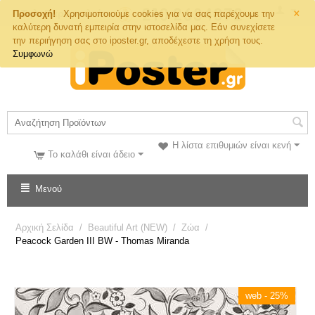
×
Τηλ. Παραγγελιών
Προσοχή!
Χρησιμοποιούμε cookies για να σας παρέχουμε την
καλύτερη δυνατή εμπειρία στην ιστοσελίδα μας. Εάν συνεχίσετε
την περιήγηση σας στο iposter.gr, αποδέχεστε τη χρήση τους.
Συμφωνώ
Η λίστα επιθυμιών είναι κενή
Το καλάθι είναι άδειο
Μενού
Αρχική Σελίδα
/
Beautiful Art (NEW)
/
Ζώα
/
Peacock Garden III BW - Thomas Miranda
web - 25%