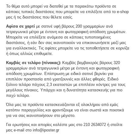
Το θέμα αυτό μπορεί να διατεθεί με τα παρακάτω προϊόντα σε
κάποιες τυπικές διαστάσεις που μπορείτε να επιλέξετε από το e-shop
μας ή τις διαστάσεις που θέλετε εσείς.
Αφίσα σε χαρτί
με σατινέ υφή βάρους 200 γραμμαρίων ανά
τετραγωνικό μέτρο με έντονη και φωτογραφική απόδοση χρωμάτων.
Μπορείτε να επιλέξετε ανάμεσα σε κάποιες τυποποιημένες
διαστάσεις, ή εάν δεν σας ικανοποιούν να επικοινωνήσετε μαζί μας
για εναλλακτικές. Τις αφίσες μπορείτε να τις τοποθετήσετε σε κορνίζα
ή όπως αλλιώς επιθυμείτε.
Καμβάς σε τελάρο (πίνακας):
Καμβάς βαμβακερός βάρους 320
γραμμαρίων ανά τετραγωνικό μέτρο με έντονη και φωτογραφική
απόδοση χρωμάτων. Επίστρωση με ειδικό σατινέ βερνίκι για
επιπλέον προστασία από γρατζουνιές και άλλες φθορές. Ειδικό
ξύλινο τελάρο πάχους 2,3 εκατοστών με επιπλέον κόντρες για τους
μεγάλους πίνακες. Υπάρχει και η δυνατότητα κατασκευής για πιο
παχύ τελάρο.
Όλα μας τα προϊόντα κατασκευάζονται εξ ολοκλήρου από εμάς
κατόπιν παραγγελίας και φροντίζουμε να είναι σωστά και ποιοτικά
για να σας ικανοποιήσουν στο μέγιστο.
Για ερωτήσεις και απορίες καλέστε μας στο 210 2634072 ή στείλτε
μας e-mail στο info@iposter.gr