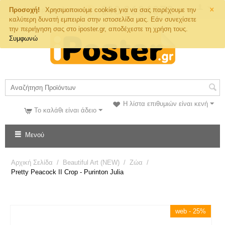
×
Τηλ. Παραγγελιών
Προσοχή!
Χρησιμοποιούμε cookies για να σας παρέχουμε την
καλύτερη δυνατή εμπειρία στην ιστοσελίδα μας. Εάν συνεχίσετε
την περιήγηση σας στο iposter.gr, αποδέχεστε τη χρήση τους.
Συμφωνώ
Η λίστα επιθυμιών είναι κενή
Το καλάθι είναι άδειο
Μενού
Αρχική Σελίδα
/
Beautiful Art (NEW)
/
Ζώα
/
Pretty Peacock II Crop - Purinton Julia
web - 25%