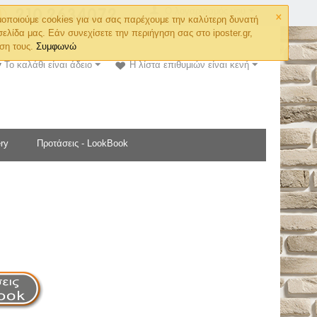
×
Ο λογαριασμός μου
οποιούμε cookies για να σας παρέχουμε την καλύτερη δυνατή
σελίδα μας. Εάν συνεχίσετε την περιήγηση σας στο iposter.gr,
ση τους.
Συμφωνώ
Το καλάθι είναι άδειο
Η λίστα επιθυμιών είναι κενή
ry
Προτάσεις - LookBook