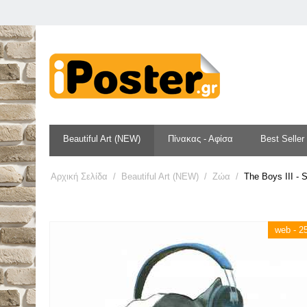
Beautiful Art (NEW)
Πίνακας - Αφίσα
Best Seller
Αρχική Σελίδα
/
Beautiful Art (NEW)
/
Ζώα
/
The Boys III - 
web - 