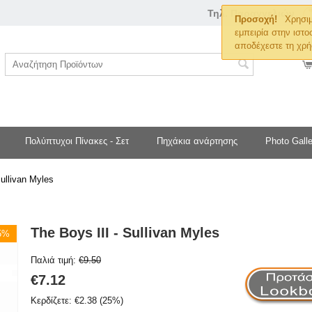
Τηλ. Παραγγελιών
Προσοχή!
Χρησιμ
εμπειρία στην ιστο
αποδέχεστε τη χρή
Πολύπτυχοι Πίνακες - Σετ
Πηχάκια ανάρτησης
Photo Galle
Sullivan Myles
The Boys III - Sullivan Myles
25%
Παλιά τιμή:
€
9.50
€
7.12
Κερδίζετε:
€
2.38
(
25
%)