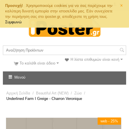
×
Τηλ. Παραγγελιών
Προσοχή!
Χρησιμοποιούμε cookies για να σας παρέχουμε την
καλύτερη δυνατή εμπειρία στην ιστοσελίδα μας. Εάν συνεχίσετε
την περιήγηση σας στο iposter.gr, αποδέχεστε τη χρήση τους.
Συμφωνώ
Η λίστα επιθυμιών είναι κενή
Το καλάθι είναι άδειο
Μενού
Αρχική Σελίδα
/
Beautiful Art (NEW)
/
Ζώα
/
Underlined Farm I Greige - Charron Veronique
web - 25%