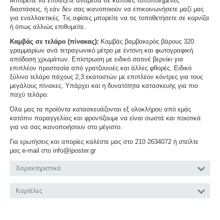
Μπορείτε να επιλέξετε ανάμεσα σε κάποιες τυποποιημένες
διαστάσεις, ή εάν δεν σας ικανοποιούν να επικοινωνήσετε μαζί μας
για εναλλακτικές. Τις αφίσες μπορείτε να τις τοποθετήσετε σε κορνίζα
ή όπως αλλιώς επιθυμείτε.
Καμβάς σε τελάρο (πίνακας):
Καμβάς βαμβακερός βάρους 320
γραμμαρίων ανά τετραγωνικό μέτρο με έντονη και φωτογραφική
απόδοση χρωμάτων. Επίστρωση με ειδικό σατινέ βερνίκι για
επιπλέον προστασία από γρατζουνιές και άλλες φθορές. Ειδικό
ξύλινο τελάρο πάχους 2,3 εκατοστών με επιπλέον κόντρες για τους
μεγάλους πίνακες. Υπάρχει και η δυνατότητα κατασκευής για πιο
παχύ τελάρο.
Όλα μας τα προϊόντα κατασκευάζονται εξ ολοκλήρου από εμάς
κατόπιν παραγγελίας και φροντίζουμε να είναι σωστά και ποιοτικά
για να σας ικανοποιήσουν στο μέγιστο.
Για ερωτήσεις και απορίες καλέστε μας στο 210 2634072 ή στείλτε
μας e-mail στο info@iposter.gr
Χαρακτηριστικά
Καρτέλες