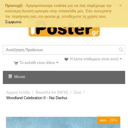
×
Τηλ. Παραγγελιών
Προσοχή!
Χρησιμοποιούμε cookies για να σας παρέχουμε την
καλύτερη δυνατή εμπειρία στην ιστοσελίδα μας. Εάν συνεχίσετε
την περιήγηση σας στο iposter.gr, αποδέχεστε τη χρήση τους.
Συμφωνώ
Η λίστα επιθυμιών είναι κενή
Το καλάθι είναι άδειο
Μενού
Αρχική Σελίδα
/
Beautiful Art (NEW)
/
Ζώα
/
Woodland Celebration II - Nai Danhui
web - 25%