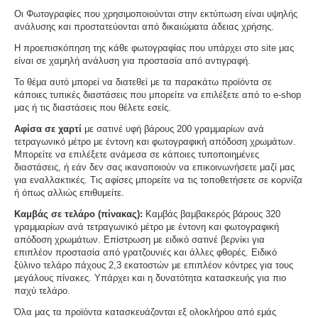
Οι Φωτογραφίες που χρησιμοποιούνται στην εκτύπωση είναι υψηλής
ανάλυσης και προστατεύονται από δικαιώματα άδειας χρήσης.
Η προεπισκόπηση της κάθε φωτογραφίας που υπάρχει στο site μας
είναι σε χαμηλή ανάλυση για προστασία από αντιγραφή.
Το θέμα αυτό μπορεί να διατεθεί με τα παρακάτω προϊόντα σε
κάποιες τυπικές διαστάσεις που μπορείτε να επιλέξετε από το e-shop
μας ή τις διαστάσεις που θέλετε εσείς.
Αφίσα σε χαρτί
με σατινέ υφή βάρους 200 γραμμαρίων ανά
τετραγωνικό μέτρο με έντονη και φωτογραφική απόδοση χρωμάτων.
Μπορείτε να επιλέξετε ανάμεσα σε κάποιες τυποποιημένες
διαστάσεις, ή εάν δεν σας ικανοποιούν να επικοινωνήσετε μαζί μας
για εναλλακτικές. Τις αφίσες μπορείτε να τις τοποθετήσετε σε κορνίζα
ή όπως αλλιώς επιθυμείτε.
Καμβάς σε τελάρο (πίνακας):
Καμβάς βαμβακερός βάρους 320
γραμμαρίων ανά τετραγωνικό μέτρο με έντονη και φωτογραφική
απόδοση χρωμάτων. Επίστρωση με ειδικό σατινέ βερνίκι για
επιπλέον προστασία από γρατζουνιές και άλλες φθορές. Ειδικό
ξύλινο τελάρο πάχους 2,3 εκατοστών με επιπλέον κόντρες για τους
μεγάλους πίνακες. Υπάρχει και η δυνατότητα κατασκευής για πιο
παχύ τελάρο.
Όλα μας τα προϊόντα κατασκευάζονται εξ ολοκλήρου από εμάς