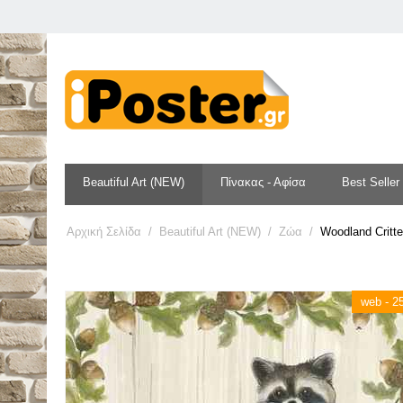
Beautiful Art (NEW)
Πίνακας - Αφίσα
Best Seller
Αρχική Σελίδα
/
Beautiful Art (NEW)
/
Ζώα
/
Woodland Critte
web - 