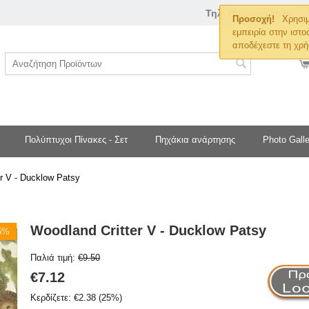
Τηλ. Παραγγελιών
Προσοχή!
Χρησιμ
εμπειρία στην ιστο
αποδέχεστε τη χρή
Πολύπτυχοι Πίνακες - Σετ
Πηχάκια ανάρτησης
Photo Galle
r V - Ducklow Patsy
Woodland Critter V - Ducklow Patsy
25%
Παλιά τιμή:
€
9.50
€
7.12
Κερδίζετε:
€
2.38
(
25
%)