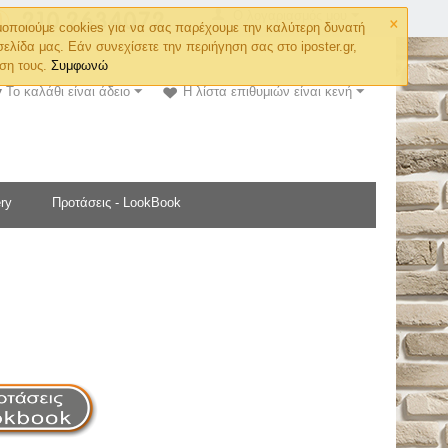
×
Ο λογαριασμός μου
οποιούμε cookies για να σας παρέχουμε την καλύτερη δυνατή
σελίδα μας. Εάν συνεχίσετε την περιήγηση σας στο iposter.gr,
ση τους.
Συμφωνώ
Το καλάθι είναι άδειο
Η λίστα επιθυμιών είναι κενή
ry
Προτάσεις - LookBook