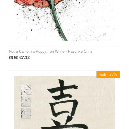
Not a California Poppy I on White - Paschke Chris
€
7.12
€
9.50
web - 25%