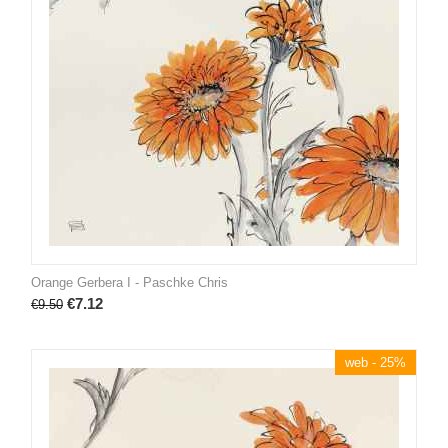
Orange Gerbera I - Paschke Chris
€
7.12
€
9.50
web - 25%