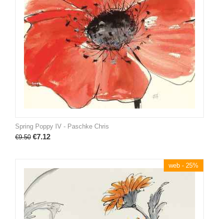
Spring Poppy IV - Paschke Chris
€
7.12
€
9.50
web - 25%