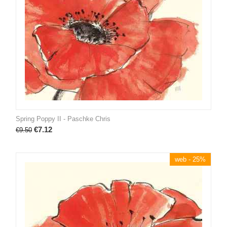
Spring Poppy II - Paschke Chris
€
7.12
€
9.50
web - 25%