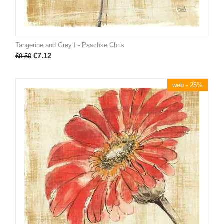
Tangerine and Grey I - Paschke Chris
€
7.12
€
9.50
web - 25%