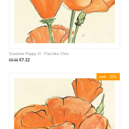
Sunshine Poppy III - Paschke Chris
€
7.12
€
9.50
web - 25%