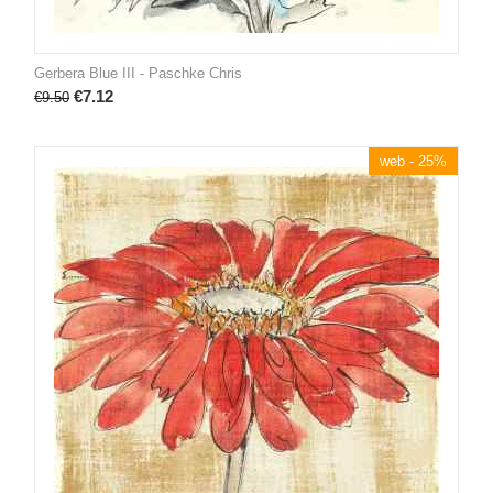
Gerbera Blue III - Paschke Chris
€
7.12
€
9.50
web - 25%