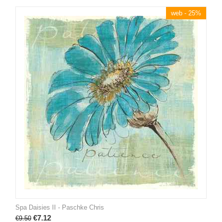
web - 25%
Spa Daisies II - Paschke Chris
€
7.12
€
9.50