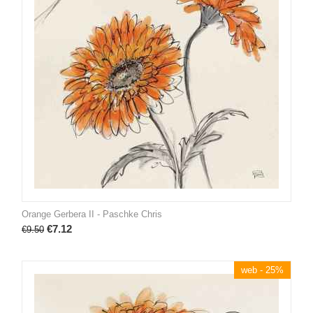
Orange Gerbera II - Paschke Chris
€
7.12
€
9.50
web - 25%