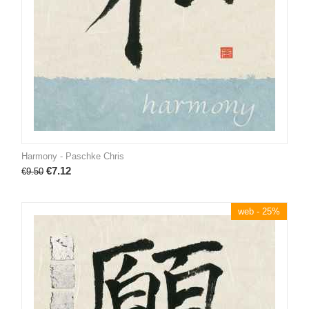
Harmony - Paschke Chris
€
7.12
€
9.50
web - 25%