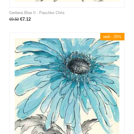
Gerbera Blue II - Paschke Chris
€
7.12
€
9.50
web - 25%