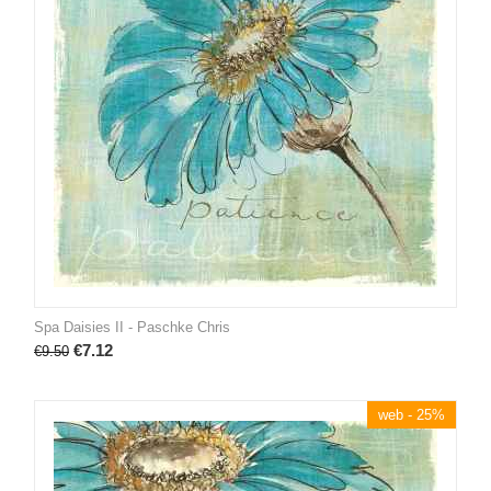
Spa Daisies II - Paschke Chris
€
7.12
€
9.50
web - 25%