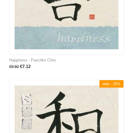
Happiness - Paschke Chris
€
7.12
€
9.50
web - 25%