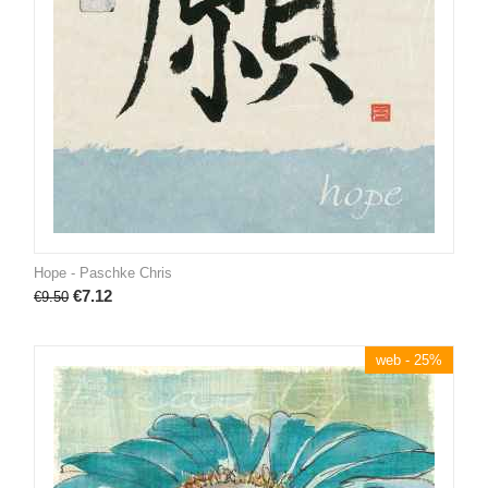
Hope - Paschke Chris
€
7.12
€
9.50
web - 25%