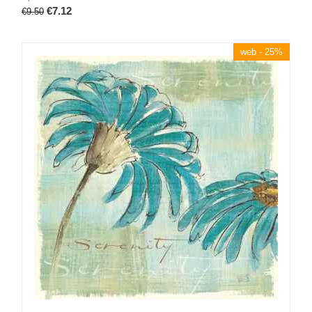
€
7.12
€
9.50
web - 25%