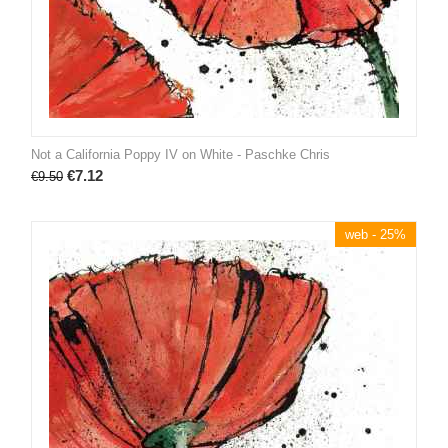
Not a California Poppy IV on White - Paschke Chris
€
7.12
€
9.50
web - 25%