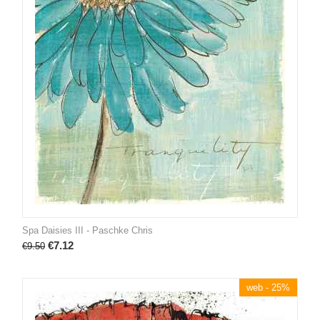
Spa Daisies III - Paschke Chris
€
7.12
€
9.50
web - 25%