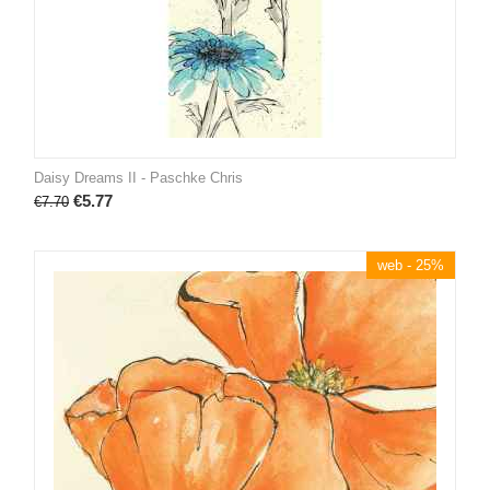
Daisy Dreams II - Paschke Chris
€
5.77
€
7.70
web - 25%