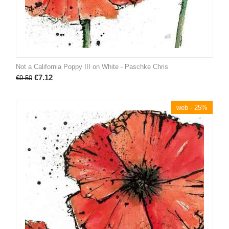
Not a California Poppy III on White - Paschke Chris
€
7.12
€
9.50
web - 25%