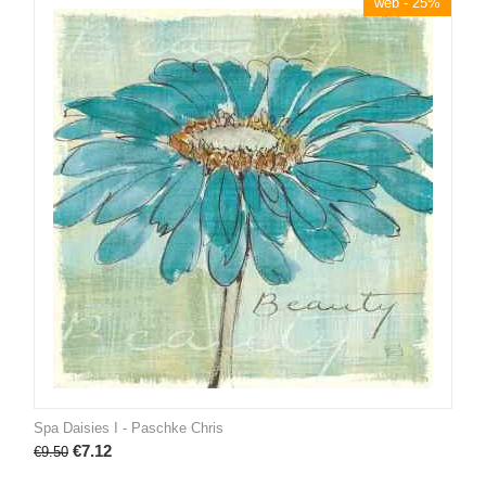
web - 25%
Spa Daisies I - Paschke Chris
€
7.12
€
9.50