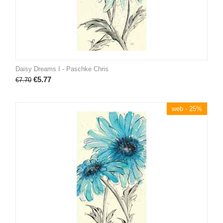
Daisy Dreams I - Paschke Chris
€
5.77
€
7.70
web - 25%