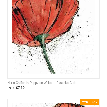
Not a California Poppy on White I - Paschke Chris
€
7.12
€
9.50
web - 25%