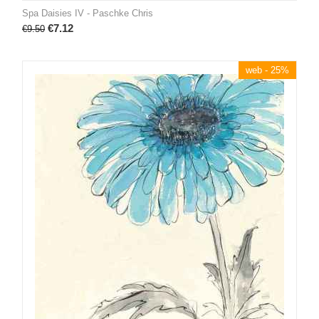
Spa Daisies IV - Paschke Chris
€
7.12
€
9.50
web - 25%