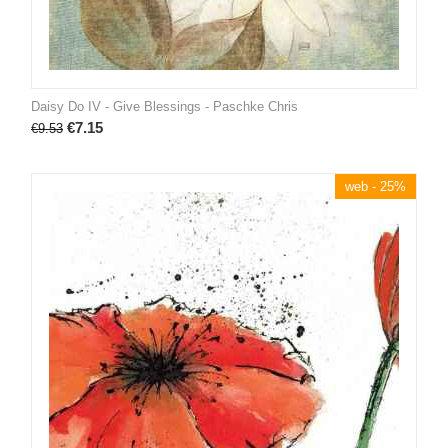
Daisy Do IV - Give Blessings - Paschke Chris
€
7.15
€
9.53
web - 25%