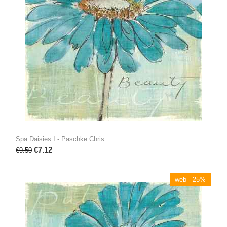
Spa Daisies I - Paschke Chris
€
7.12
€
9.50
web - 25%