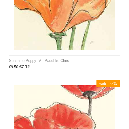
Sunshine Poppy IV - Paschke Chris
€
7.12
€
9.50
web - 25%