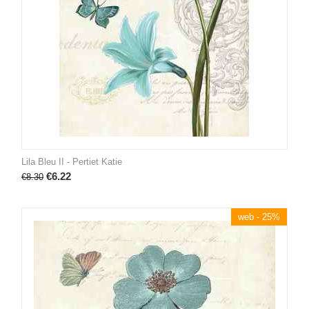
Lila Bleu II - Pertiet Katie
€
6.22
€
8.30
web - 25%