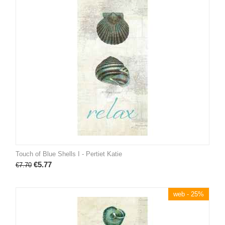
Touch of Blue Shells I - Pertiet Katie
€
5.77
€
7.70
web - 25%