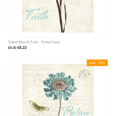
Slated Blue III Faith - Pertiet Katie
€
6.22
€
8.30
web - 25%