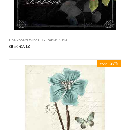
Chalkboard Wings II - Pertiet Katie
€
7.12
€
9.50
web - 25%