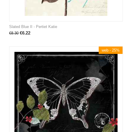
Slated Blue II - Pertiet Katie
€
6.22
€
8.30
web - 25%