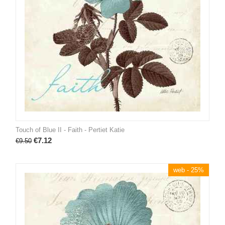
Touch of Blue II - Faith - Pertiet Katie
€
7.12
€
9.50
web - 25%