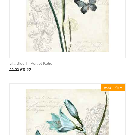
Lila Bleu I - Pertiet Katie
€
6.22
€
8.30
web - 25%