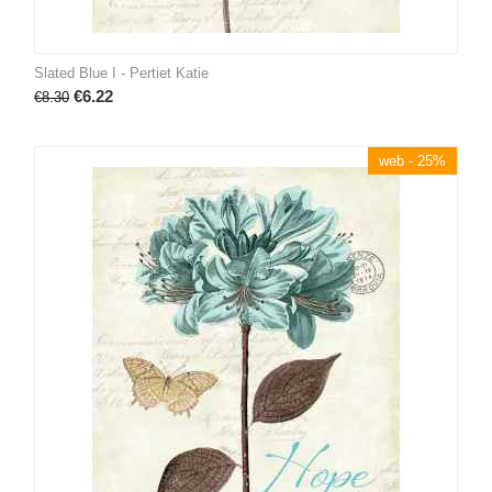
Slated Blue I - Pertiet Katie
€
6.22
€
8.30
web - 25%