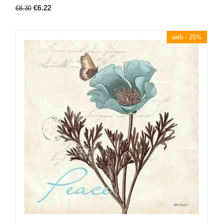
€
6.22
€
8.30
web - 25%