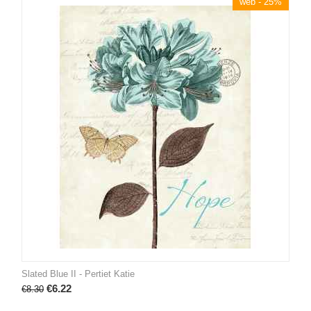
web - 25%
Slated Blue II - Pertiet Katie
€
6.22
€
8.30