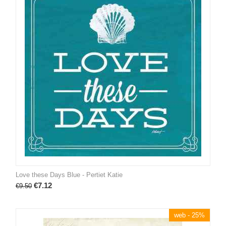
Love these Days Blue - Pertiet Katie
€
7.12
€
9.50
web - 25%