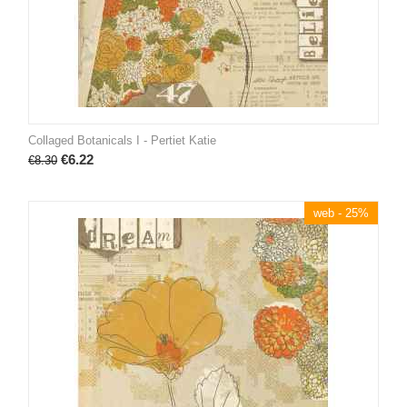
Collaged Botanicals I - Pertiet Katie
€
6.22
€
8.30
web - 25%