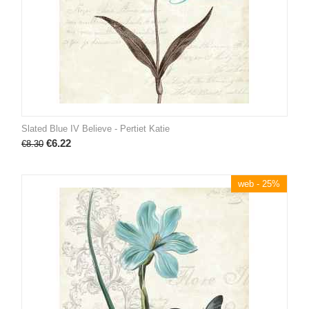
Slated Blue IV Believe - Pertiet Katie
€
6.22
€
8.30
web - 25%