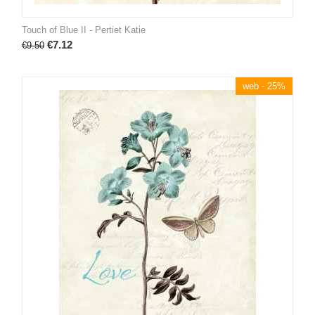
Touch of Blue II - Pertiet Katie
€
7.12
€
9.50
web - 25%