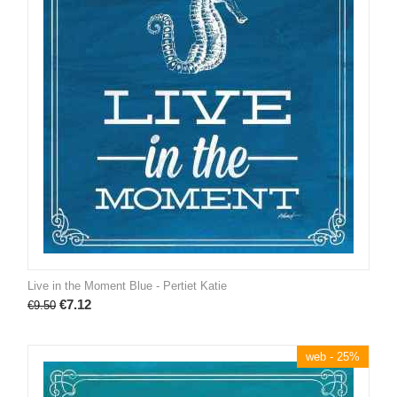
Live in the Moment Blue - Pertiet Katie
€
7.12
€
9.50
web - 25%