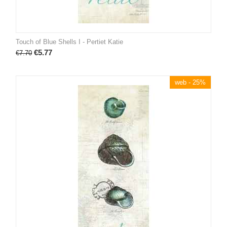
Touch of Blue Shells I - Pertiet Katie
€
5.77
€
7.70
web - 25%