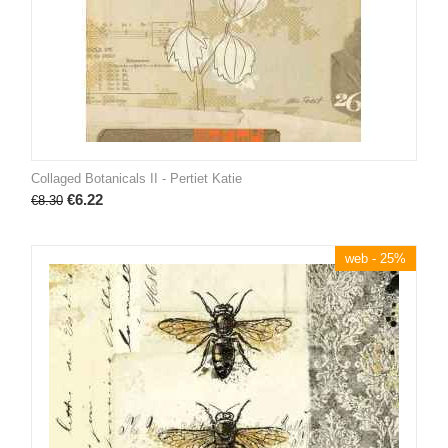
Collaged Botanicals II - Pertiet Katie
€
6.22
€
8.30
web - 25%