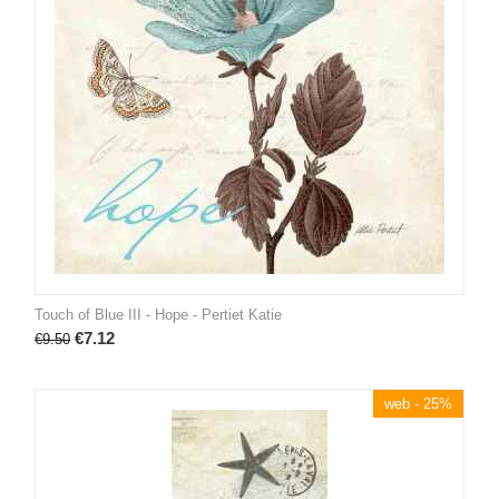
Touch of Blue III - Hope - Pertiet Katie
€
7.12
€
9.50
web - 25%