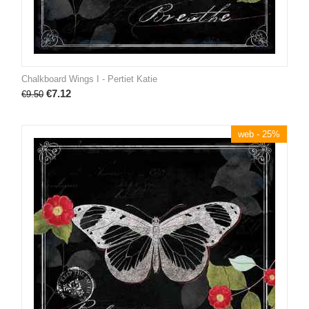
Chalkboard Wings I - Pertiet Katie
€
7.12
€
9.50
web - 25%