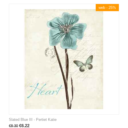
web - 25%
Slated Blue III - Pertiet Katie
€
6.22
€
8.30