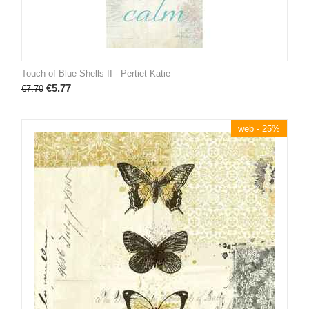
Touch of Blue Shells II - Pertiet Katie
€
5.77
€
7.70
web - 25%