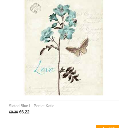
Slated Blue I - Pertiet Katie
€
6.22
€
8.30