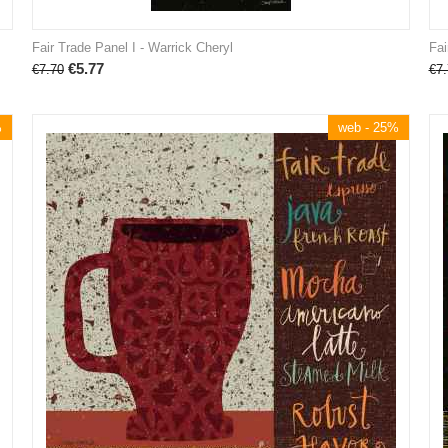
Fair Trade Panel I - Warrick Cheryl
Fai
€
5.77
€
7.70
€
7.
%
web - 25%