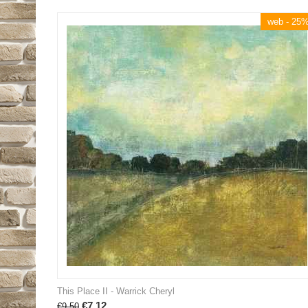
web - 25
This Place II - Warrick Cheryl
€
7.12
€
9.50