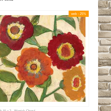
web - 25%
k III v.2 - Warrick Cheryl