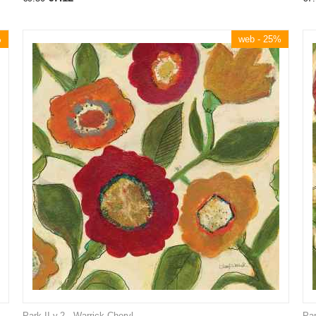
%
web - 25%
Park II v.2 - Warrick Cheryl
Par