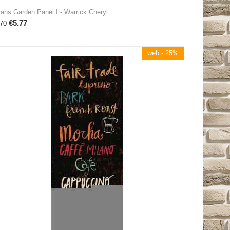
ahs Garden Panel I - Warrick Cheryl
€
5.77
70
web - 25%