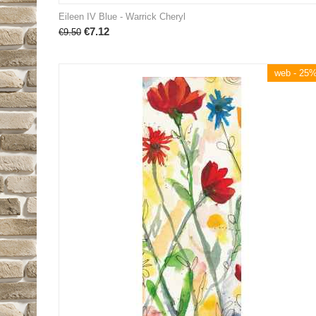
Eileen IV Blue - Warrick Cheryl
€
7.12
€
9.50
web - 25