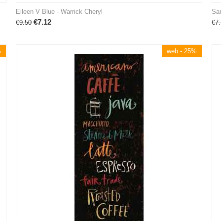
Eileen V Blue - Warrick Cheryl
Sar
€
7.12
€
9.50
€
7.
%
web - 25%