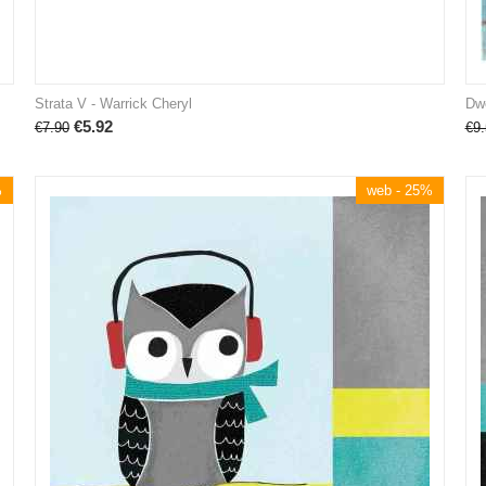
Strata V - Warrick Cheryl
Dwe
€
5.92
€
7.90
€
9.
%
web - 25%