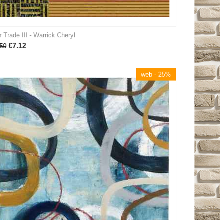
r Trade III - Warrick Cheryl
€
7.12
50
web - 25%