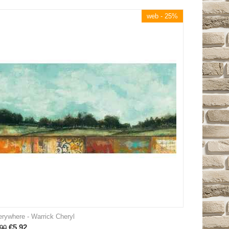
web - 25%
rywhere - Warrick Cheryl
€
5.92
90