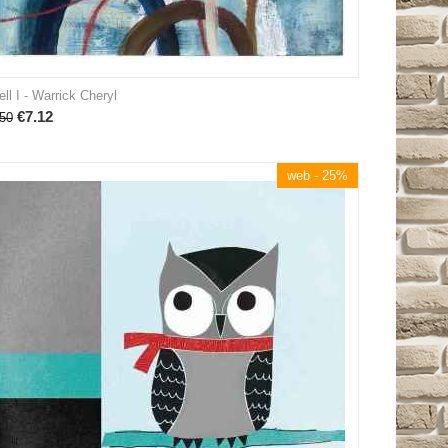
ll I - Warrick Cheryl
€
7.12
50
web - 25%