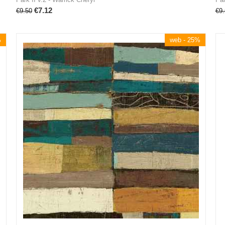
€
7.12
€
9.50
€
9.
%
web - 25%