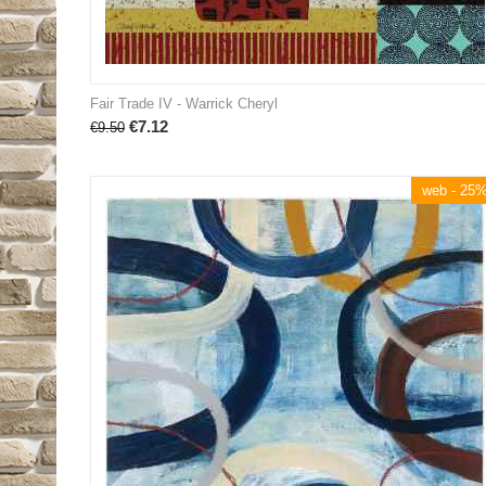
Fair Trade IV - Warrick Cheryl
€
7.12
€
9.50
web - 25