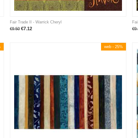
Fair Trade II - Warrick Cheryl
Fai
€
7.12
€
9.50
€
9.
%
web - 25%