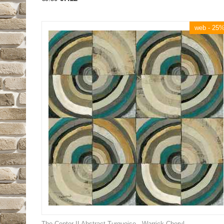
web - 25
The Center II Abstract Turquoise - Warrick Cheryl