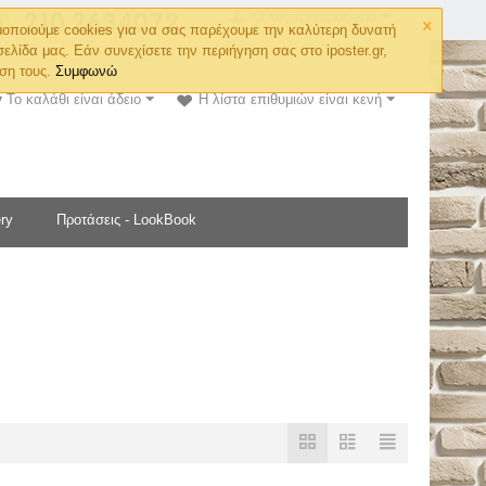
×
Ο λογαριασμός μου
οποιούμε cookies για να σας παρέχουμε την καλύτερη δυνατή
σελίδα μας. Εάν συνεχίσετε την περιήγηση σας στο iposter.gr,
ση τους.
Συμφωνώ
Το καλάθι είναι άδειο
Η λίστα επιθυμιών είναι κενή
ry
Προτάσεις - LookBook