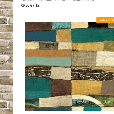
€
7.12
€
9.50
web - 25