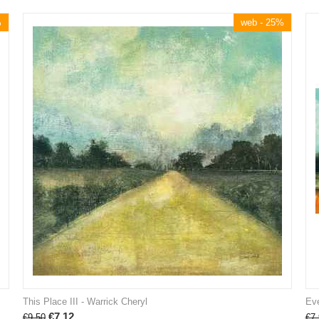
%
web - 25%
This Place III - Warrick Cheryl
Eve
€
7.12
€
9.50
€
7.