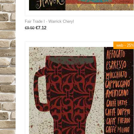
Fair Trade I - Warrick Cheryl
€
7.12
€
9.50
web - 25