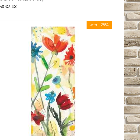
€
7.12
50
web - 25%