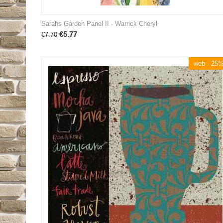
Sarahs Garden Panel II - Warrick Cheryl
€
5.77
€
7.70
web - 25