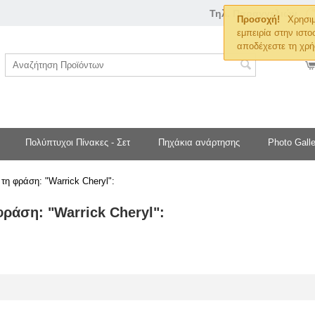
Τηλ. Παραγγελιών
Προσοχή!
Χρησιμ
εμπειρία στην ιστο
αποδέχεστε τη χρή
Πολύπτυχοι Πίνακες - Σετ
Πηχάκια ανάρτησης
Photo Galle
 τη φράση: "Warrick Cheryl":
φράση: "Warrick Cheryl":