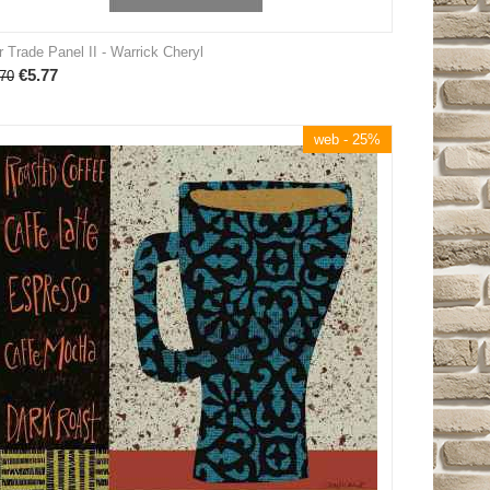
r Trade Panel II - Warrick Cheryl
€
5.77
70
web - 25%