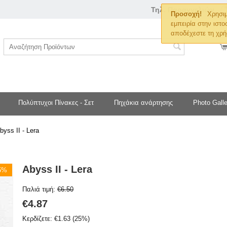
Τηλ. Παραγγελιών
Προσοχή!
Χρησιμ
εμπειρία στην ιστο
αποδέχεστε τη χρή
Πολύπτυχοι Πίνακες - Σετ
Πηχάκια ανάρτησης
Photo Galle
byss II - Lera
Abyss II - Lera
25%
Παλιά τιμή:
€
6.50
€
4.87
Κερδίζετε:
€
1.63
(
25
%)