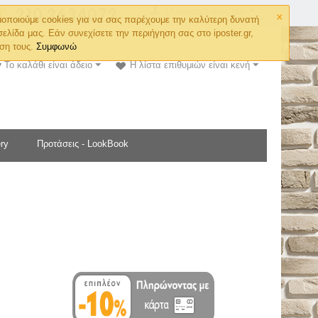
×
Ο λογαριασμός μου
οποιούμε cookies για να σας παρέχουμε την καλύτερη δυνατή
σελίδα μας. Εάν συνεχίσετε την περιήγηση σας στο iposter.gr,
ση τους.
Συμφωνώ
Το καλάθι είναι άδειο
Η λίστα επιθυμιών είναι κενή
ry
Προτάσεις - LookBook