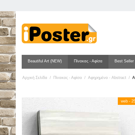
Beautiful Art (NEW)
Πίνακας - Αφίσα
Best Seller
Αρχική Σελίδα
/
Πίνακας - Αφίσα
/
Αφηρημένα - Abstract
/
A
web - 