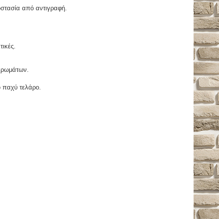
οστασία από αντιγραφή.
τικές.
χρωμάτων.
ο παχύ τελάρο.