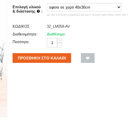
Επιλογή υλικού
& διάστασης
:
με την επιλογή εμφανίζεται και η τελική τιμή κάτω από την
ΚΩΔΙΚΟΣ:
32_LM059-AV
Διαθεσιμότητα:
Διαθέσιμο
+
Ποσότητα:
−
ΠΡΟΣΘΉΚΗ ΣΤΟ ΚΑΛΆΘΙ