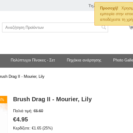
Τηλ. Παραγγελιών
Προσοχή!
Χρησιμ
εμπειρία στην ιστο
αποδέχεστε τη χρή
Πολύπτυχοι Πίνακες - Σετ
Πηχάκια ανάρτησης
Photo Galle
rush Drag II - Mourier, Lily
Brush Drag II - Mourier, Lily
25%
Παλιά τιμή:
€
6.60
€
4.95
Κερδίζετε:
€
1.65
(
25
%)