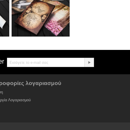
er
ροφορίες λογαριασμού
ση
υργία Λογαριασμού