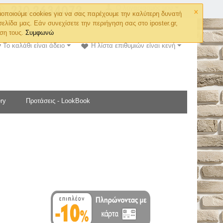
×
Ο λογαριασμός μου
οποιούμε cookies για να σας παρέχουμε την καλύτερη δυνατή
σελίδα μας. Εάν συνεχίσετε την περιήγηση σας στο iposter.gr,
ση τους.
Συμφωνώ
Το καλάθι είναι άδειο
Η λίστα επιθυμιών είναι κενή
ry
Προτάσεις - LookBook