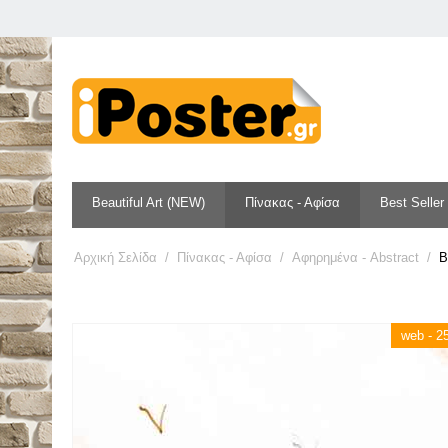
Beautiful Art (NEW)
Πίνακας - Αφίσα
Best Seller
Αρχική Σελίδα
/
Πίνακας - Αφίσα
/
Αφηρημένα - Abstract
/
B
web - 