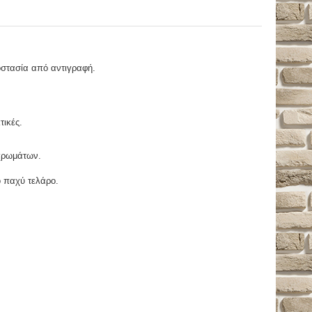
οστασία από αντιγραφή.
τικές.
χρωμάτων.
ο παχύ τελάρο.