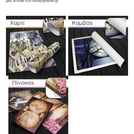
μας e-mail στο info@iposter.gr