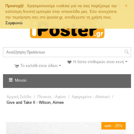
×
Τηλ. Παραγγελιών
Προσοχή!
Χρησιμοποιούμε cookies για να σας παρέχουμε την
καλύτερη δυνατή εμπειρία στην ιστοσελίδα μας. Εάν συνεχίσετε
την περιήγηση σας στο iposter.gr, αποδέχεστε τη χρήση τους.
Συμφωνώ
Η λίστα επιθυμιών είναι κενή
Το καλάθι είναι άδειο
Μενού
Αρχική Σελίδα
/
Πίνακας - Αφίσα
/
Αφηρημένα - Abstract
/
Give and Take II - Wilson, Aimee
web - 25%