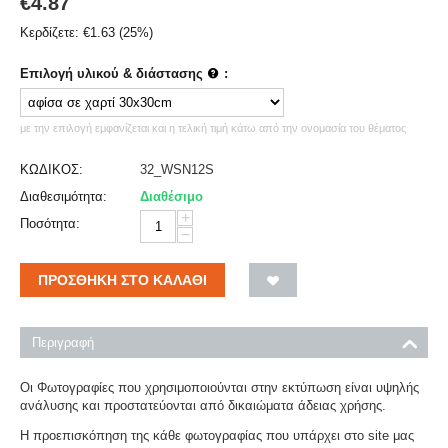
€
4.87
Κερδίζετε:
€
1.63
(
25
%)
Επιλογή υλικού & διάστασης
:
με την επιλογή εμφανίζεται και η τελική τιμή κάτω από την ονομασία του θέματος
ΚΩΔΙΚΟΣ:
32_WSN12S
Διαθεσιμότητα:
Διαθέσιμο
+
Ποσότητα:
−
ΠΡΟΣΘΉΚΗ ΣΤΟ ΚΑΛΆΘΙ
Περιγραφή
Οι Φωτογραφίες που χρησιμοποιούνται στην εκτύπωση είναι υψηλής
ανάλυσης και προστατεύονται από δικαιώματα άδειας χρήσης.
Η προεπισκόπηση της κάθε φωτογραφίας που υπάρχει στο site μας