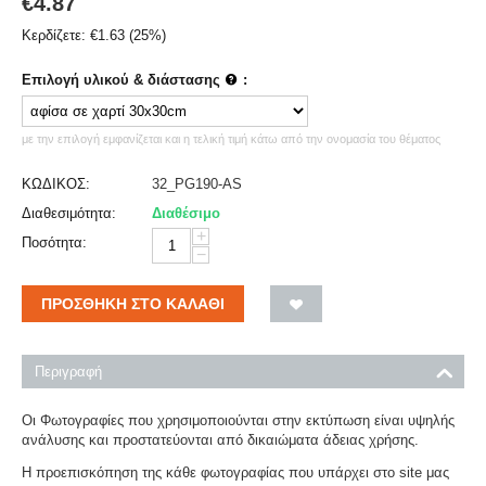
€
4.87
Κερδίζετε:
€
1.63
(
25
%)
Επιλογή υλικού & διάστασης
:
με την επιλογή εμφανίζεται και η τελική τιμή κάτω από την ονομασία του θέματος
ΚΩΔΙΚΟΣ:
32_PG190-AS
Διαθεσιμότητα:
Διαθέσιμο
+
Ποσότητα:
−
ΠΡΟΣΘΉΚΗ ΣΤΟ ΚΑΛΆΘΙ
Περιγραφή
Οι Φωτογραφίες που χρησιμοποιούνται στην εκτύπωση είναι υψηλής
ανάλυσης και προστατεύονται από δικαιώματα άδειας χρήσης.
Η προεπισκόπηση της κάθε φωτογραφίας που υπάρχει στο site μας