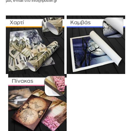
μας e-mail στο info@iposter.gr