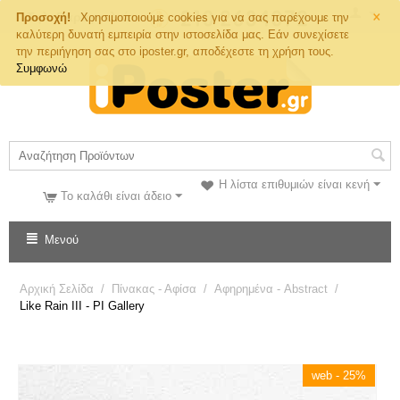
×
Τηλ. Παραγγελιών
Προσοχή!
Χρησιμοποιούμε cookies για να σας παρέχουμε την
καλύτερη δυνατή εμπειρία στην ιστοσελίδα μας. Εάν συνεχίσετε
την περιήγηση σας στο iposter.gr, αποδέχεστε τη χρήση τους.
Συμφωνώ
Η λίστα επιθυμιών είναι κενή
Το καλάθι είναι άδειο
Μενού
Αρχική Σελίδα
/
Πίνακας - Αφίσα
/
Αφηρημένα - Abstract
/
Like Rain III - PI Gallery
web - 25%