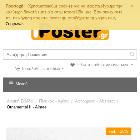
×
Τηλ. Παραγγελιών
Προσοχή!
Χρησιμοποιούμε cookies για να σας παρέχουμε την
καλύτερη δυνατή εμπειρία στην ιστοσελίδα μας. Εάν συνεχίσετε
την περιήγηση σας στο iposter.gr, αποδέχεστε τη χρήση τους.
Συμφωνώ
Η λίστα επιθυμιών είναι κενή
Το καλάθι είναι άδειο
Μενού
Αρχική Σελίδα
/
Πίνακας - Αφίσα
/
Αφηρημένα - Abstract
/
Ornamental II - Aimee
web - 25%