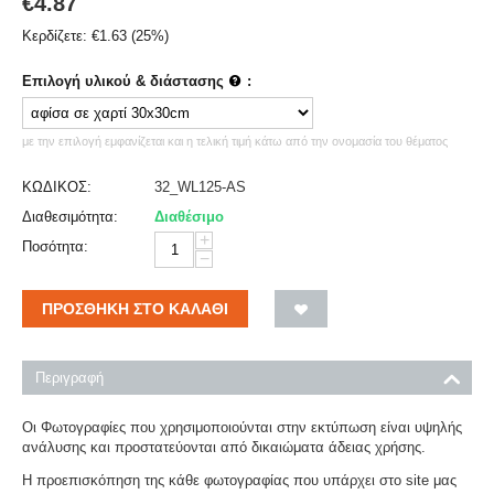
€
4.87
Κερδίζετε:
€
1.63
(
25
%)
Επιλογή υλικού & διάστασης
:
με την επιλογή εμφανίζεται και η τελική τιμή κάτω από την ονομασία του θέματος
ΚΩΔΙΚΟΣ:
32_WL125-AS
Διαθεσιμότητα:
Διαθέσιμο
+
Ποσότητα:
−
ΠΡΟΣΘΉΚΗ ΣΤΟ ΚΑΛΆΘΙ
Περιγραφή
Οι Φωτογραφίες που χρησιμοποιούνται στην εκτύπωση είναι υψηλής
ανάλυσης και προστατεύονται από δικαιώματα άδειας χρήσης.
Η προεπισκόπηση της κάθε φωτογραφίας που υπάρχει στο site μας