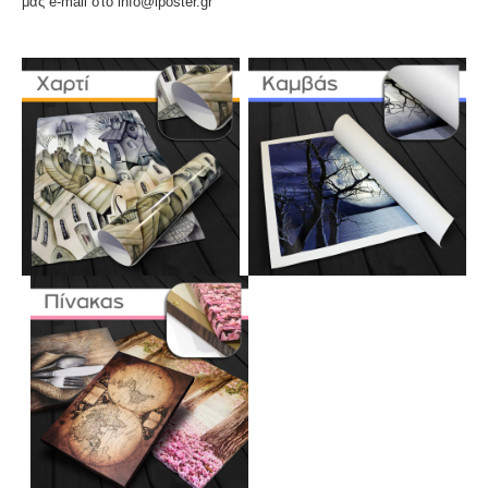
μας e-mail στο info@iposter.gr