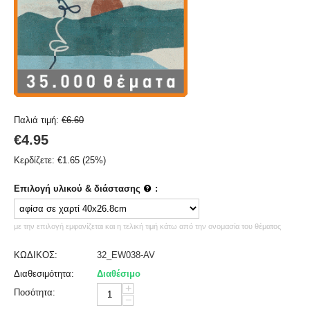
Παλιά τιμή:
€
6.60
€
4.95
Κερδίζετε:
€
1.65
(
25
%)
Επιλογή υλικού & διάστασης
:
με την επιλογή εμφανίζεται και η τελική τιμή κάτω από την ονομασία του θέματος
ΚΩΔΙΚΟΣ:
32_EW038-AV
Διαθεσιμότητα:
Διαθέσιμο
+
Ποσότητα:
−