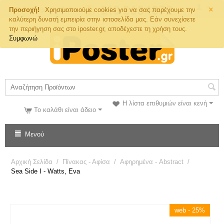
×
Τηλ. Παραγγελιών
Προσοχή!
Χρησιμοποιούμε cookies για να σας παρέχουμε την
καλύτερη δυνατή εμπειρία στην ιστοσελίδα μας. Εάν συνεχίσετε
την περιήγηση σας στο iposter.gr, αποδέχεστε τη χρήση τους.
Συμφωνώ
Η λίστα επιθυμιών είναι κενή
Το καλάθι είναι άδειο
Μενού
Αρχική Σελίδα
/
Πίνακας - Αφίσα
/
Αφηρημένα - Abstract
/
Sea Side I - Watts, Eva
web - 25%