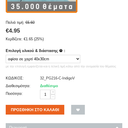
Παλιά τιμή:
€
6.60
€
4.95
Κερδίζετε:
€
1.65
(
25
%)
Επιλογή υλικού & διάστασης
:
με την επιλογή εμφανίζεται και η τελική τιμή κάτω από την ονομασία του θέματος
ΚΩΔΙΚΟΣ:
32_PG216-C-IndigoV
Διαθεσιμότητα:
Διαθέσιμο
+
Ποσότητα:
−
ΠΡΟΣΘΉΚΗ ΣΤΟ ΚΑΛΆΘΙ
Περιγραφή