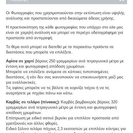
Οι Φωτογραφίες που χρησιμοποιούνται στην εκτύπωση είναι υψηλής
ανάλυσης και προστατεύονται από δικαιώματα άδειας χρήσης.
Η προεπισκόπηση της κάθε φωτογραφίας που υπάρχει στο site μας
είναι σε χαμηλή ανάλυση και μπορεί να περιέχει υδατογράφημα για
προστασία από αντιγραφή.
Το θέμα αυτό μπορεί να διατεθεί με τα παρακάτω προϊόντα σε
διαστάσεις που μπορείτε να επιλέξετε.
Αφίσα σε χαρτί
βάρους 250 γραμμαρίων ανά τετραγωνικό μέτρο με
έντονη και φωτογραφική απόδοση χρωμάτων.
Μπορείτε να επιλέξετε ανάμεσα σε κάποιες τυποποιημένες
διαστάσεις, ή εάν δεν σας ικανοποιούν να επικοινωνήσετε μαζί μας
για εναλλακτικές.
Τις αφίσες μπορείτε να τις βάλετε σε κορνίζα τοίχου ή να τις
αναρτήσετε με πηχάκι πάνω και κάτω.
Καμβάς σε τελάρο (πίνακας):
Καμβάς βαμβακερός βάρους 320
γραμμαρίων ανά τετραγωνικό μέτρο με έντονη και φωτογραφική
απόδοση χρωμάτων.
Επίστρωση με ειδικό σατινέ βερνίκι για επιπλέον προστασία από
γρατζουνιές και άλλες φθορές.
Ειδικό ξύλινο τελάρο πάχους 2,3 εκατοστών με επιπλέον κόντρες για