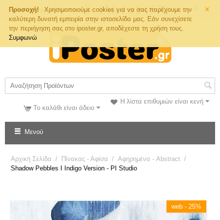
×
Τηλ. Παραγγελιών
Προσοχή!
Χρησιμοποιούμε cookies για να σας παρέχουμε την
καλύτερη δυνατή εμπειρία στην ιστοσελίδα μας. Εάν συνεχίσετε
την περιήγηση σας στο iposter.gr, αποδέχεστε τη χρήση τους.
Συμφωνώ
Η λίστα επιθυμιών είναι κενή
Το καλάθι είναι άδειο
Μενού
Αρχική Σελίδα
/
Πίνακας - Αφίσα
/
Αφηρημένα - Abstract
/
Shadow Pebbles I Indigo Version - PI Studio
web - 25%