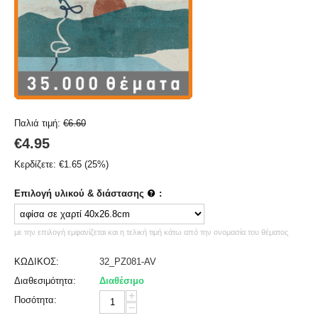
Παλιά τιμή:
€
6.60
€
4.95
Κερδίζετε:
€
1.65
(
25
%)
Επιλογή υλικού & διάστασης
:
με την επιλογή εμφανίζεται και η τελική τιμή κάτω από την ονομασία του θέματος
ΚΩΔΙΚΟΣ:
32_PZ081-AV
Διαθεσιμότητα:
Διαθέσιμο
+
Ποσότητα:
−