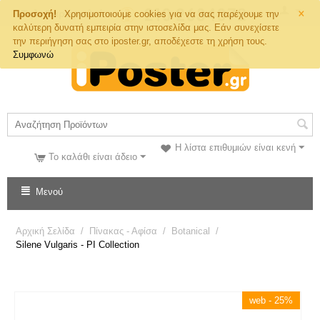
×
Τηλ. Παραγγελιών
Προσοχή!
Χρησιμοποιούμε cookies για να σας παρέχουμε την
καλύτερη δυνατή εμπειρία στην ιστοσελίδα μας. Εάν συνεχίσετε
την περιήγηση σας στο iposter.gr, αποδέχεστε τη χρήση τους.
Συμφωνώ
Η λίστα επιθυμιών είναι κενή
Το καλάθι είναι άδειο
Μενού
Αρχική Σελίδα
/
Πίνακας - Αφίσα
/
Botanical
/
Silene Vulgaris - PI Collection
web - 25%