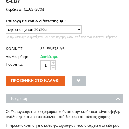
€
4.87
Κερδίζετε:
€
1.63
(
25
%)
Επιλογή υλικού & διάστασης
:
με την επιλογή εμφανίζεται και η τελική τιμή κάτω από την ονομασία του θέματος
ΚΩΔΙΚΟΣ:
32_EW573-AS
Διαθεσιμότητα:
Διαθέσιμο
+
Ποσότητα:
−
ΠΡΟΣΘΉΚΗ ΣΤΟ ΚΑΛΆΘΙ
Περιγραφή
Οι Φωτογραφίες που χρησιμοποιούνται στην εκτύπωση είναι υψηλής
ανάλυσης και προστατεύονται από δικαιώματα άδειας χρήσης.
Η προεπισκόπηση της κάθε φωτογραφίας που υπάρχει στο site μας