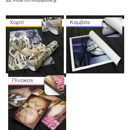
μας e-mail στο info@iposter.gr