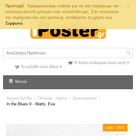
×
Τηλ. Παραγγελιών
Προσοχή!
Χρησιμοποιούμε cookies για να σας παρέχουμε την
καλύτερη δυνατή εμπειρία στην ιστοσελίδα μας. Εάν συνεχίσετε
την περιήγηση σας στο iposter.gr, αποδέχεστε τη χρήση τους.
Συμφωνώ
Η λίστα επιθυμιών είναι κενή
Το καλάθι είναι άδειο
Μενού
Αρχική Σελίδα
/
Πίνακας - Αφίσα
/
Διακοσμητικά
/
In the Blues II - Watts, Eva
web - 25%