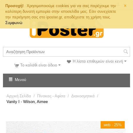
×
Τηλ. Παραγγελιών
Προσοχή!
Χρησιμοποιούμε cookies για να σας παρέχουμε την
καλύτερη δυνατή εμπειρία στην ιστοσελίδα μας. Εάν συνεχίσετε
την περιήγηση σας στο iposter.gr, αποδέχεστε τη χρήση τους.
Συμφωνώ
Η λίστα επιθυμιών είναι κενή
Το καλάθι είναι άδειο
Μενού
Αρχική Σελίδα
/
Πίνακας - Αφίσα
/
Διακοσμητικά
/
Vanity I - Wilson, Aimee
web - 25%