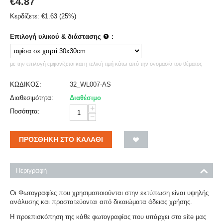
€
4.87
Κερδίζετε:
€
1.63
(
25
%)
Επιλογή υλικού & διάστασης
:
με την επιλογή εμφανίζεται και η τελική τιμή κάτω από την ονομασία του θέματος
ΚΩΔΙΚΟΣ:
32_WL007-AS
Διαθεσιμότητα:
Διαθέσιμο
+
Ποσότητα:
−
ΠΡΟΣΘΉΚΗ ΣΤΟ ΚΑΛΆΘΙ
Περιγραφή
Οι Φωτογραφίες που χρησιμοποιούνται στην εκτύπωση είναι υψηλής
ανάλυσης και προστατεύονται από δικαιώματα άδειας χρήσης.
Η προεπισκόπηση της κάθε φωτογραφίας που υπάρχει στο site μας