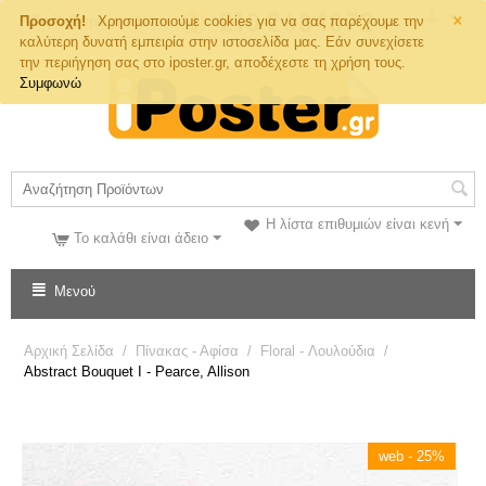
×
Τηλ. Παραγγελιών
Προσοχή!
Χρησιμοποιούμε cookies για να σας παρέχουμε την
καλύτερη δυνατή εμπειρία στην ιστοσελίδα μας. Εάν συνεχίσετε
την περιήγηση σας στο iposter.gr, αποδέχεστε τη χρήση τους.
Συμφωνώ
Η λίστα επιθυμιών είναι κενή
Το καλάθι είναι άδειο
Μενού
Αρχική Σελίδα
/
Πίνακας - Αφίσα
/
Floral - Λουλούδια
/
Abstract Bouquet I - Pearce, Allison
web - 25%