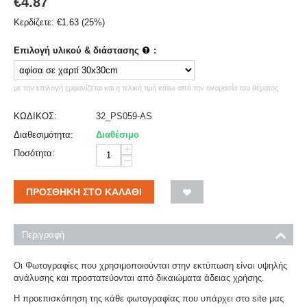
€
4.87
Κερδίζετε:
€
1.63
(
25
%)
Επιλογή υλικού & διάστασης
:
με την επιλογή εμφανίζεται και η τελική τιμή κάτω από την ονομασία του θέματος
ΚΩΔΙΚΟΣ:
32_PS059-AS
Διαθεσιμότητα:
Διαθέσιμο
+
Ποσότητα:
−
ΠΡΟΣΘΉΚΗ ΣΤΟ ΚΑΛΆΘΙ
Περιγραφή
Οι Φωτογραφίες που χρησιμοποιούνται στην εκτύπωση είναι υψηλής
ανάλυσης και προστατεύονται από δικαιώματα άδειας χρήσης.
Η προεπισκόπηση της κάθε φωτογραφίας που υπάρχει στο site μας