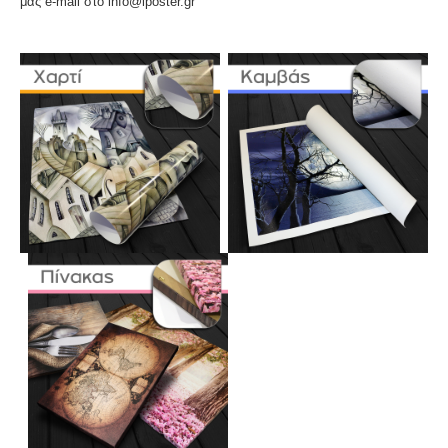
μας e-mail στο info@iposter.gr