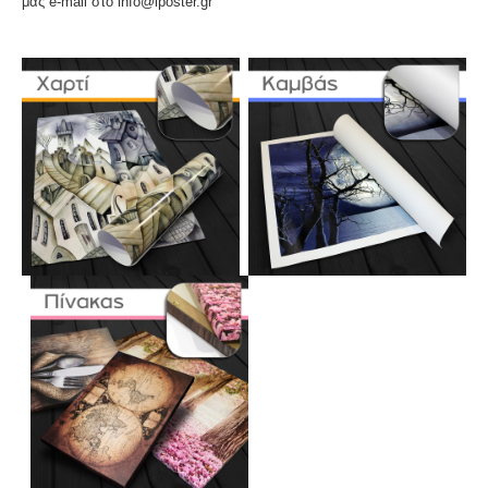
μας e-mail στο info@iposter.gr