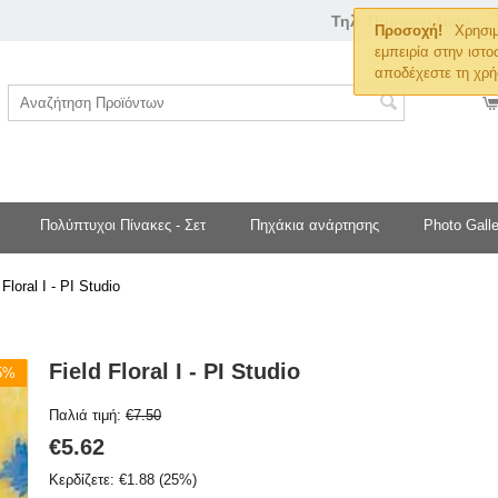
Τηλ. Παραγγελιών
Προσοχή!
Χρησιμ
εμπειρία στην ιστο
αποδέχεστε τη χρή
Πολύπτυχοι Πίνακες - Σετ
Πηχάκια ανάρτησης
Photo Galle
 Floral I - PI Studio
Field Floral I - PI Studio
25%
Παλιά τιμή:
€
7.50
€
5.62
Κερδίζετε:
€
1.88
(
25
%)