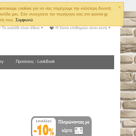
×
Ο λογαριασμός μου
οποιούμε cookies για να σας παρέχουμε την καλύτερη δυνατή
σελίδα μας. Εάν συνεχίσετε την περιήγηση σας στο iposter.gr,
ση τους.
Συμφωνώ
Το καλάθι είναι άδειο
Η λίστα επιθυμιών είναι κενή
ry
Προτάσεις - LookBook