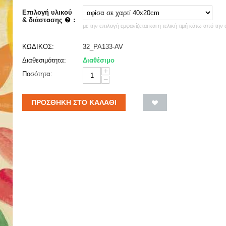
Επιλογή υλικού
& διάστασης
:
με την επιλογή εμφανίζεται και η τελική τιμή κάτω από την
ΚΩΔΙΚΟΣ:
32_PA133-AV
Διαθεσιμότητα:
Διαθέσιμο
+
Ποσότητα:
−
ΠΡΟΣΘΉΚΗ ΣΤΟ ΚΑΛΆΘΙ