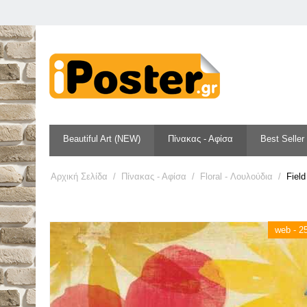
Beautiful Art (NEW)
Πίνακας - Αφίσα
Best Seller
Αρχική Σελίδα
/
Πίνακας - Αφίσα
/
Floral - Λουλούδια
/
Field
web - 