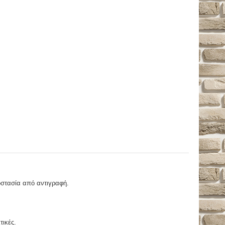
οστασία από αντιγραφή.
τικές.