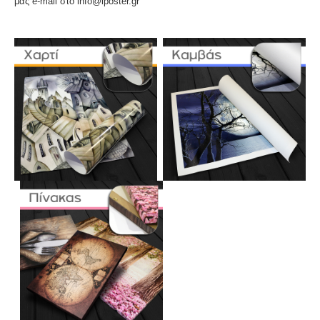
μας e-mail στο info@iposter.gr