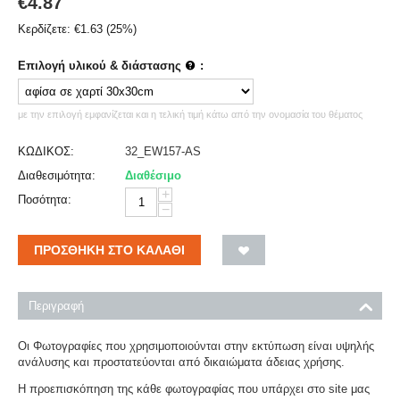
€
4.87
Κερδίζετε:
€
1.63
(
25
%)
Επιλογή υλικού & διάστασης
:
με την επιλογή εμφανίζεται και η τελική τιμή κάτω από την ονομασία του θέματος
ΚΩΔΙΚΟΣ:
32_EW157-AS
Διαθεσιμότητα:
Διαθέσιμο
+
Ποσότητα:
−
ΠΡΟΣΘΉΚΗ ΣΤΟ ΚΑΛΆΘΙ
Περιγραφή
Οι Φωτογραφίες που χρησιμοποιούνται στην εκτύπωση είναι υψηλής
ανάλυσης και προστατεύονται από δικαιώματα άδειας χρήσης.
Η προεπισκόπηση της κάθε φωτογραφίας που υπάρχει στο site μας