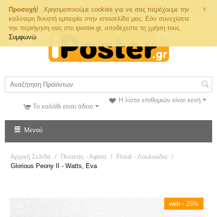
×
Τηλ. Παραγγελιών
Προσοχή!
Χρησιμοποιούμε cookies για να σας παρέχουμε την
καλύτερη δυνατή εμπειρία στην ιστοσελίδα μας. Εάν συνεχίσετε
την περιήγηση σας στο iposter.gr, αποδέχεστε τη χρήση τους.
Συμφωνώ
Η λίστα επιθυμιών είναι κενή
Το καλάθι είναι άδειο
Μενού
Αρχική Σελίδα
/
Πίνακας - Αφίσα
/
Floral - Λουλούδια
/
Glorious Peony II - Watts, Eva
web - 25%