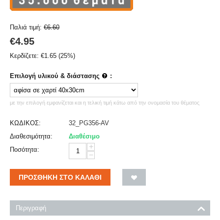
Παλιά τιμή:
€
6.60
€
4.95
Κερδίζετε:
€
1.65
(
25
%)
Επιλογή υλικού & διάστασης
:
με την επιλογή εμφανίζεται και η τελική τιμή κάτω από την ονομασία του θέματος
ΚΩΔΙΚΟΣ:
32_PG356-AV
Διαθεσιμότητα:
Διαθέσιμο
+
Ποσότητα:
−
ΠΡΟΣΘΉΚΗ ΣΤΟ ΚΑΛΆΘΙ
Περιγραφή