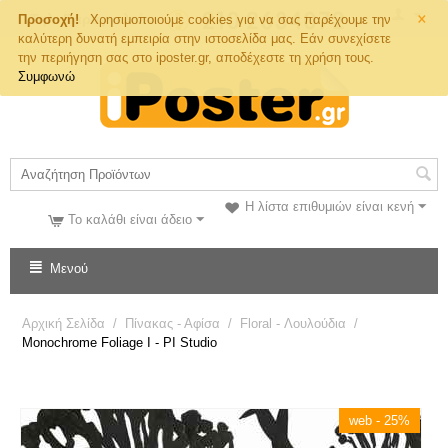
×
Τηλ. Παραγγελιών
Προσοχή!
Χρησιμοποιούμε cookies για να σας παρέχουμε την
καλύτερη δυνατή εμπειρία στην ιστοσελίδα μας. Εάν συνεχίσετε
την περιήγηση σας στο iposter.gr, αποδέχεστε τη χρήση τους.
Συμφωνώ
Η λίστα επιθυμιών είναι κενή
Το καλάθι είναι άδειο
Μενού
Αρχική Σελίδα
/
Πίνακας - Αφίσα
/
Floral - Λουλούδια
/
Monochrome Foliage I - PI Studio
web - 25%