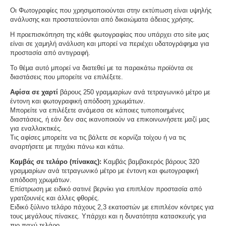
Οι Φωτογραφίες που χρησιμοποιούνται στην εκτύπωση είναι υψηλής
ανάλυσης και προστατεύονται από δικαιώματα άδειας χρήσης.
Η προεπισκόπηση της κάθε φωτογραφίας που υπάρχει στο site μας
είναι σε χαμηλή ανάλυση και μπορεί να περιέχει υδατογράφημα για
προστασία από αντιγραφή.
Το θέμα αυτό μπορεί να διατεθεί με τα παρακάτω προϊόντα σε
διαστάσεις που μπορείτε να επιλέξετε.
Αφίσα σε χαρτί
βάρους 250 γραμμαρίων ανά τετραγωνικό μέτρο με
έντονη και φωτογραφική απόδοση χρωμάτων.
Μπορείτε να επιλέξετε ανάμεσα σε κάποιες τυποποιημένες
διαστάσεις, ή εάν δεν σας ικανοποιούν να επικοινωνήσετε μαζί μας
για εναλλακτικές.
Τις αφίσες μπορείτε να τις βάλετε σε κορνίζα τοίχου ή να τις
αναρτήσετε με πηχάκι πάνω και κάτω.
Καμβάς σε τελάρο (πίνακας):
Καμβάς βαμβακερός βάρους 320
γραμμαρίων ανά τετραγωνικό μέτρο με έντονη και φωτογραφική
απόδοση χρωμάτων.
Επίστρωση με ειδικό σατινέ βερνίκι για επιπλέον προστασία από
γρατζουνιές και άλλες φθορές.
Ειδικό ξύλινο τελάρο πάχους 2,3 εκατοστών με επιπλέον κόντρες για
τους μεγάλους πίνακες. Υπάρχει και η δυνατότητα κατασκευής για
πιο παχύ τελάρο.