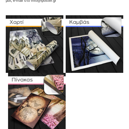
μας e-mail στο info@iposter.gr