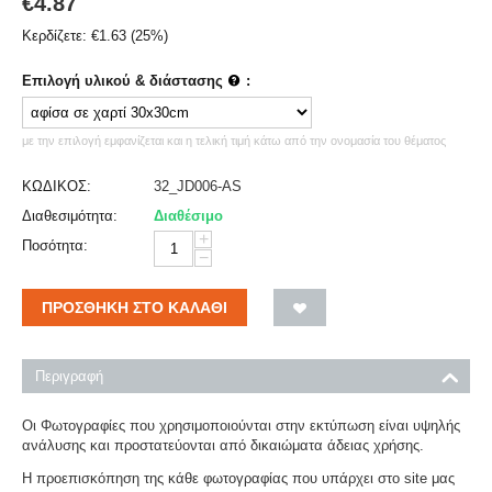
€
4.87
Κερδίζετε:
€
1.63
(
25
%)
Επιλογή υλικού & διάστασης
:
με την επιλογή εμφανίζεται και η τελική τιμή κάτω από την ονομασία του θέματος
ΚΩΔΙΚΟΣ:
32_JD006-AS
Διαθεσιμότητα:
Διαθέσιμο
+
Ποσότητα:
−
ΠΡΟΣΘΉΚΗ ΣΤΟ ΚΑΛΆΘΙ
Περιγραφή
Οι Φωτογραφίες που χρησιμοποιούνται στην εκτύπωση είναι υψηλής
ανάλυσης και προστατεύονται από δικαιώματα άδειας χρήσης.
Η προεπισκόπηση της κάθε φωτογραφίας που υπάρχει στο site μας