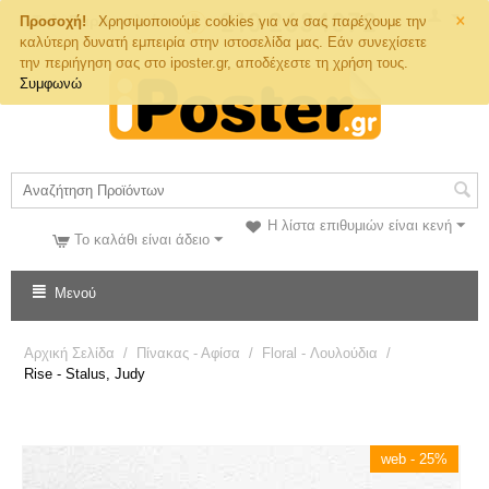
×
Τηλ. Παραγγελιών
Προσοχή!
Χρησιμοποιούμε cookies για να σας παρέχουμε την
καλύτερη δυνατή εμπειρία στην ιστοσελίδα μας. Εάν συνεχίσετε
την περιήγηση σας στο iposter.gr, αποδέχεστε τη χρήση τους.
Συμφωνώ
Η λίστα επιθυμιών είναι κενή
Το καλάθι είναι άδειο
Μενού
Αρχική Σελίδα
/
Πίνακας - Αφίσα
/
Floral - Λουλούδια
/
Rise - Stalus, Judy
web - 25%