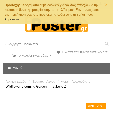
×
Τηλ. Παραγγελιών
Προσοχή!
Χρησιμοποιούμε cookies για να σας παρέχουμε την
καλύτερη δυνατή εμπειρία στην ιστοσελίδα μας. Εάν συνεχίσετε
την περιήγηση σας στο iposter.gr, αποδέχεστε τη χρήση τους.
Συμφωνώ
Η λίστα επιθυμιών είναι κενή
Το καλάθι είναι άδειο
Μενού
Αρχική Σελίδα
/
Πίνακας - Αφίσα
/
Floral - Λουλούδια
/
Wildflower Blooming Garden I - Isabelle Z
web - 25%