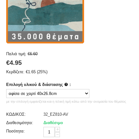
Παλιά τιμή:
€
6.60
€
4.95
Κερδίζετε:
€
1.65
(
25
%)
Επιλογή υλικού & διάστασης
:
με την επιλογή εμφανίζεται και η τελική τιμή κάτω από την ονομασία του θέματος
ΚΩΔΙΚΟΣ:
32_EZ810-AV
Διαθεσιμότητα:
Διαθέσιμο
+
Ποσότητα:
−