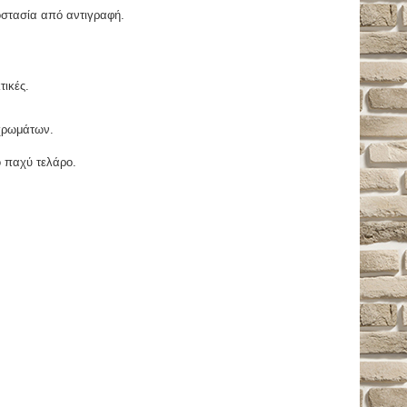
οστασία από αντιγραφή.
τικές.
χρωμάτων.
ο παχύ τελάρο.