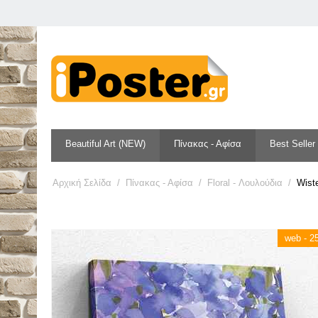
Beautiful Art (NEW)
Πίνακας - Αφίσα
Best Seller
Αρχική Σελίδα
/
Πίνακας - Αφίσα
/
Floral - Λουλούδια
/
Wiste
web - 