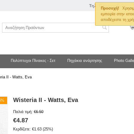
Τηλ. Παραγγελιών
Προσοχή!
Χρησιμ
εμπειρία στην ιστο
αποδέχεστε τη χρή
Πολύπτυχοι Πίνακες - Σετ
Πηχάκια ανάρτησης
Photo Galle
ria II - Watts, Eva
Wisteria II - Watts, Eva
25%
Παλιά τιμή:
€
6.50
€
4.87
Κερδίζετε:
€
1.63
(
25
%)