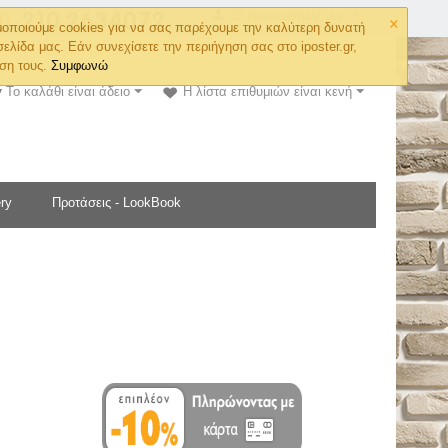
×
Ο λογαριασμός μου
οποιούμε cookies για να σας παρέχουμε την καλύτερη δυνατή
σελίδα μας. Εάν συνεχίσετε την περιήγηση σας στο iposter.gr,
ση τους.
Συμφωνώ
Το καλάθι είναι άδειο
Η λίστα επιθυμιών είναι κενή
ry
Προτάσεις - LookBook