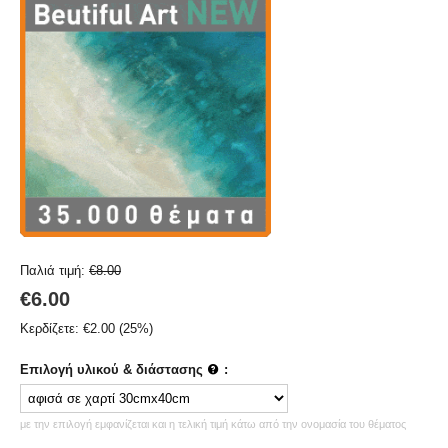
Παλιά τιμή:
€
8.00
€
6.00
Κερδίζετε:
€
2.00
(
25
%)
Επιλογή υλικού & διάστασης
:
με την επιλογή εμφανίζεται και η τελική τιμή κάτω από την ονομασία του θέματος