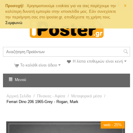
×
Τηλ. Παραγγελιών
Προσοχή!
Χρησιμοποιούμε cookies για να σας παρέχουμε την
καλύτερη δυνατή εμπειρία στην ιστοσελίδα μας. Εάν συνεχίσετε
την περιήγηση σας στο iposter.gr, αποδέχεστε τη χρήση τους.
Συμφωνώ
Η λίστα επιθυμιών είναι κενή
Το καλάθι είναι άδειο
Μενού
Αρχική Σελίδα
/
Πίνακας - Αφίσα
/
Mεταφορικά μέσα
/
Ferrari Dino 206 1965-Grey - Rogan, Mark
web - 25%