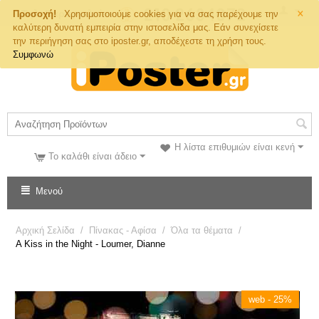
×
Τηλ. Παραγγελιών
Προσοχή!
Χρησιμοποιούμε cookies για να σας παρέχουμε την
καλύτερη δυνατή εμπειρία στην ιστοσελίδα μας. Εάν συνεχίσετε
την περιήγηση σας στο iposter.gr, αποδέχεστε τη χρήση τους.
Συμφωνώ
Η λίστα επιθυμιών είναι κενή
Το καλάθι είναι άδειο
Μενού
Αρχική Σελίδα
/
Πίνακας - Αφίσα
/
Όλα τα θέματα
/
A Kiss in the Night - Loumer, Dianne
web - 25%